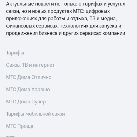
Актуальные новости не только о тарифах и услугах
МТС
связи, но и новых продуктах МТС: цифровых
о технологиях
приложениях для работы и отдыха, ТВ и медиа,
финансовых сервисах, технологиях для запуска и
Достижения
продвижения бизнеса и других сервисах компании
Интервью
Финансовая
Тарифы
отчетность
Связь, ТВ и интернет
Контакты
МТС Дома Отлично
Пригласить
спикера
МТС Дома Хорошо
м и акционерам
МТС Дома Супер
Корпоративное
управление
Тарифы мобильной связи
Корпоративный
МТС Проще
секретарь
Раскрытие