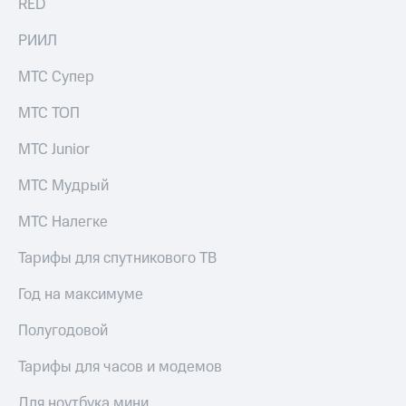
RED
информации
Информация
акционерам
РИИЛ
Документы
ПАО
МТС Супер
"МТС"
Собрания
МТС ТОП
акционеров
Личный
МТС Junior
кабинет
акционера
МТС Мудрый
Акционерный
капитал
МТС Налегке
Контроль
и
Тарифы для спутникового ТВ
аудит
Рынок
Год на максимуме
акций
Полугодовой
Описание
Программа
приобретения
Тарифы для часов и модемов
Порядок
выкупа
Для ноутбука мини