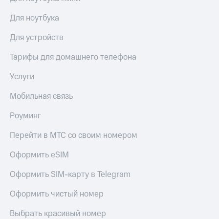
акций
Дивиденды
Для ноутбука
Рынок
облигаций
Для устройств
Описание
Тарифы для домашнего телефона
Еврооблигации-2023
Уведомление
Услуги
о
погашении
Мобильная связь
именных
облигаций
Роуминг
Другое
Перейти в МТС со своим номером
Регистратор
Реквизиты
Оформить eSIM
Контакты
йчивое развитие
Оформить SIM-карту в Telegram
и деловая этика
На главную
Оформить чистый номер
Выбрать красивый номер