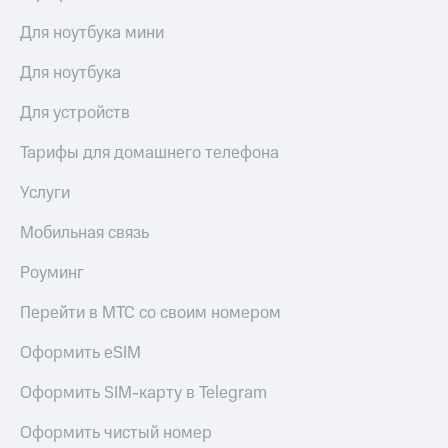
акций
Дивиденды
Для ноутбука мини
Рынок
облигаций
Для ноутбука
Описание
Для устройств
Еврооблигации-2023
Уведомление
Тарифы для домашнего телефона
о
погашении
Услуги
именных
облигаций
Мобильная связь
Другое
Роуминг
Регистратор
Реквизиты
Перейти в МТС со своим номером
Контакты
йчивое развитие
Оформить eSIM
и деловая этика
На главную
Оформить SIM-карту в Telegram
Оформить чистый номер