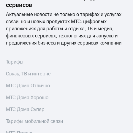
сервисов
МТС
Актуальные новости не только о тарифах и услугах
о технологиях
связи, но и новых продуктах МТС: цифровых
Достижения
приложениях для работы и отдыха, ТВ и медиа,
финансовых сервисах, технологиях для запуска и
Интервью
продвижения бизнеса и других сервисах компании
Финансовая
отчетность
Тарифы
Контакты
Связь, ТВ и интернет
Пригласить
спикера
МТС Дома Отлично
м и акционерам
МТС Дома Хорошо
Корпоративное
управление
МТС Дома Супер
Корпоративный
Тарифы мобильной связи
секретарь
Раскрытие