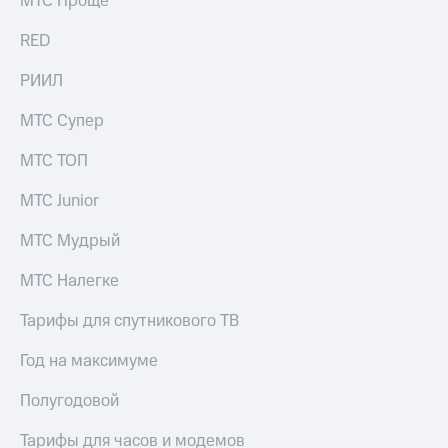
МТС Проще
информации
Информация
RED
акционерам
Документы
РИИЛ
ПАО
"МТС"
Собрания
МТС Супер
акционеров
Личный
МТС ТОП
кабинет
акционера
МТС Junior
Акционерный
капитал
МТС Мудрый
Контроль
и
МТС Налегке
аудит
Рынок
Тарифы для спутникового ТВ
акций
Год на максимуме
Описание
Программа
Полугодовой
приобретения
Порядок
Тарифы для часов и модемов
выкупа