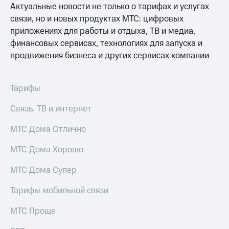
Актуальные новости не только о тарифах и услугах
МТС
связи, но и новых продуктах МТС: цифровых
о технологиях
приложениях для работы и отдыха, ТВ и медиа,
финансовых сервисах, технологиях для запуска и
Достижения
продвижения бизнеса и других сервисах компании
Интервью
Финансовая
Тарифы
отчетность
Связь, ТВ и интернет
Контакты
МТС Дома Отлично
Пригласить
спикера
МТС Дома Хорошо
м и акционерам
МТС Дома Супер
Корпоративное
управление
Тарифы мобильной связи
Корпоративный
МТС Проще
секретарь
Раскрытие