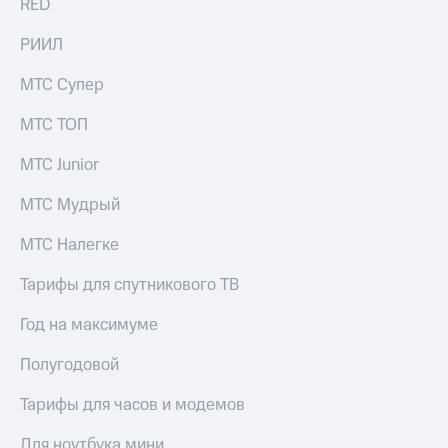
RED
информации
Информация
акционерам
РИИЛ
Документы
ПАО
МТС Супер
"МТС"
Собрания
МТС ТОП
акционеров
Личный
МТС Junior
кабинет
акционера
МТС Мудрый
Акционерный
капитал
МТС Налегке
Контроль
и
Тарифы для спутникового ТВ
аудит
Рынок
Год на максимуме
акций
Полугодовой
Описание
Программа
приобретения
Тарифы для часов и модемов
Порядок
выкупа
Для ноутбука мини