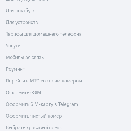
акций
Дивиденды
Для ноутбука
Рынок
облигаций
Для устройств
Описание
Тарифы для домашнего телефона
Еврооблигации-2023
Уведомление
Услуги
о
погашении
Мобильная связь
именных
облигаций
Роуминг
Другое
Перейти в МТС со своим номером
Регистратор
Реквизиты
Оформить eSIM
Контакты
йчивое развитие
Оформить SIM-карту в Telegram
и деловая этика
На главную
Оформить чистый номер
Выбрать красивый номер