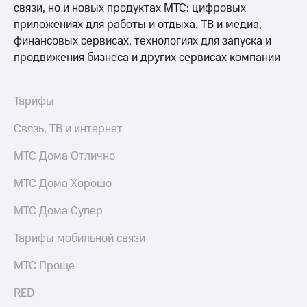
Смартфоны
связи, но и новых продуктах МТС: цифровых
приложениях для работы и отдыха, ТВ и медиа,
Наушники
финансовых сервисах, технологиях для запуска и
и
продвижения бизнеса и других сервисах компании
колонки
Умные
часы
Тарифы
и
трекеры
Связь, ТВ и интернет
Умный
МТС Дома Отлично
дом
МТС Дома Хорошо
Планшеты
МТС Дома Супер
Акции
и
Тарифы мобильной связи
скидки
МТС Проще
Все
товары
RED