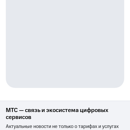
Пополнить
номер
другого
оператора
Оплата
интернета
и
ТВ
Переводы
с
телефона
на карту
МТС Pay
Оплата
по QR-
МТС — связь и экосистема цифровых
коду
за границей
сервисов
Актуальные новости не только о тарифах и услугах
тернет-магазин