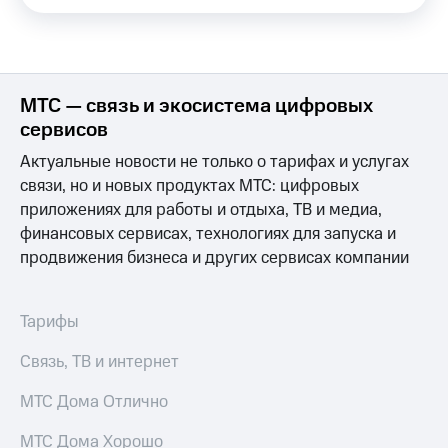
Интернет,
Выбрать
ТВ и телефон
красивый
для дома
номер
Заменить
Услуги
SIM-
МТС — связь и экосистема цифровых
карту
сервисов
Личный
кабинет
Перейти
Актуальные новости не только о тарифах и услугах
интернета
на
связи, но и новых продуктах МТС: цифровых
и
eSIM
ТВ
приложениях для работы и отдыха, ТВ и медиа,
Личный
финансовых сервисах, технологиях для запуска и
Для дома
кабинет
Выберите
продвижения бизнеса и других сервисах компании
спутникового
и подключите
ТВ
ТВ
Скачать
с выгодным
Тарифы
приложение
тарифом
Мой
МТС
Связь, ТВ и интернет
Акции
Тарифы
Интернет,
МТС Дома Отлично
ТВ и телефон
Видеонаблюдение
для дома
МТС Дома Хорошо