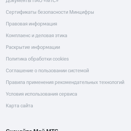
Документы ПАО «МТС»
Тарифы
Покупка
Сертификаты безопасности Минцифры
RED,
полисов
РИИЛ
онлайн
и МТС Супер
Правовая информация
дешевле
Скидка 30%
при оплате
Комплаенс и деловая этика
на связь
с карты
МТС Деньги
Раскрытие информации
С картой
МТС
Обзоры
Деньги
Политика обработки cookies
товаров
МТС
Соглашение о пользовании системой
Скидки
Накопления
до 40%
Правила применения рекомендательных технологий
Откладывайте
на смартфоны
деньги
Условия использования сервиса
и получайте
при
доход 15%
покупке
Карта сайта
со связью
Платежи
МТС
и
переводы