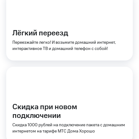
на связь
Роуминг
Тарифы
RED,
Семейная
РИИЛ
Лёгкий переезд
группа
и МТС
Супер
Переезжайте легко! И возьмите домашний интернет,
Заказать
дешевле
интерактивное ТВ и домашний телефон с собой!
SIM-
при
карту
оплате
с карты
Оформить
МТС
eSIM
Деньги
SIM-
Выберите
карта
и подключите
для
ТВ
иностранцев
Скидка при новом
с выгодным
тарифом
подключении
Оформить
чистый
Скидка 1000 рублей на подключение пакета с домашним
Тарифы
номер
интернетом на тарифе МТС Дома Хорошо