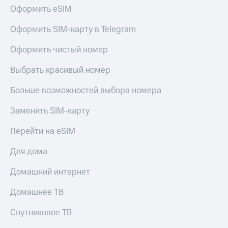
КИОН
Оформить eSIM
Кино,
Строки
музыка,
книги
Оформить SIM-карту в Telegram
Live
и не
только
Оформить чистый номер
Гудок
Безопасность
Выбрать красивый номер
Мой
МТС
Финансы
Больше возможностей выбора номера
Все
Детям
Заменить SIM-карту
приложения
и родителям
Перейти на eSIM
Инвестиции
Здоровье
и фитнес
Для дома
Получайте
доход
Приложения
онлайн
Домашний интернет
от МТС
Страхование
Домашнее ТВ
Акции
Покупка
Спутниковое ТВ
Приложения
полисов
КИОН
онлайн