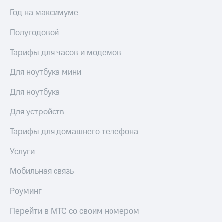
доступ
Год на максимуме
висы и подписки
к геолокации
МТС
Полугодовой
Сертификаты
Premium
безопасности
Тарифы для часов и модемов
Подписка
Всё
на гигабайты
Для ноутбука мини
интернета,
под
фильмы,
рукой
Для ноутбука
музыка
в Мой МТС
и многое
другое
Для устройств
Посмотрите,
что
Семейная
Тарифы для домашнего телефона
полезного
группа
есть
Услуги
в нашем
Скидка
приложении
на тарифы,
Мобильная связь
общие
КИОН
подписки
Роуминг
и услуги,
КИОН
доступ
Музыка
Перейти в МТС со своим номером
к геолокации