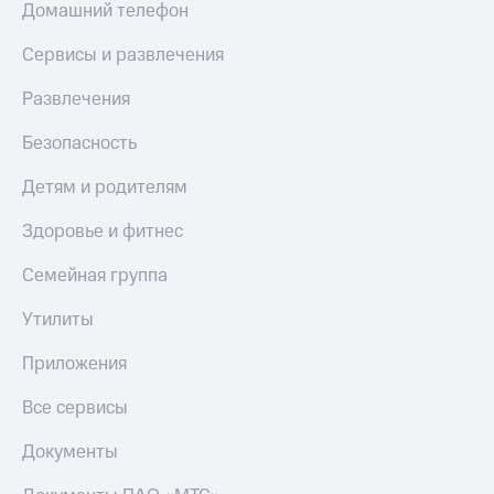
Домашний телефон
КИОН
Скидка 30%
Музыка
Сервисы и развлечения
на связь
КИОН
Развлечения
С картой
Строки
МТС
Деньги
Безопасность
Live
МТС
Детям и родителям
Гудок
Накопления
Здоровье и фитнес
Мой
Откладывайте
МТС
деньги
Семейная группа
и получайте
Все
доход 15%
Утилиты
приложения
Акции
Финансы
Приложения
Инвестиции
Условия
пополнения
Все сервисы
Получайте
доход
Скидка
онлайн
Документы
30%
на связь
Страхование