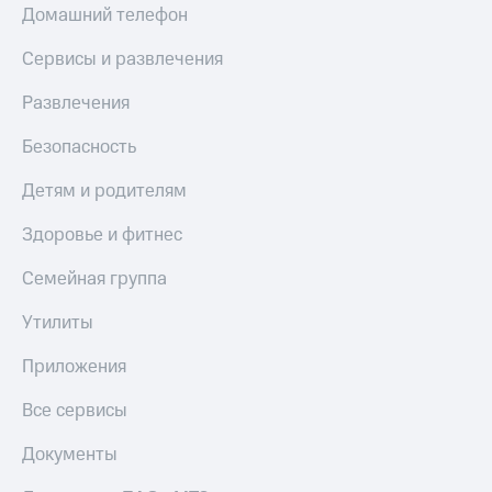
Домашний телефон
Оплата
по QR-
Сервисы и развлечения
коду
за границей
Развлечения
тернет-магазин
Безопасность
Смартфоны
Детям и родителям
Наушники
и
колонки
Здоровье и фитнес
Умные
Семейная группа
часы
и
Утилиты
трекеры
Приложения
Умный
дом
Все сервисы
Планшеты
Документы
Акции