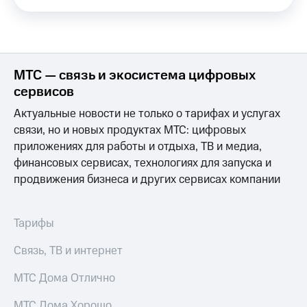
КИОН
Кино,
Строки
музыка,
книги
Live
и не
только
МТС — связь и экосистема цифровых
Гудок
сервисов
Безопасность
Мой
МТС
Актуальные новости не только о тарифах и услугах
Финансы
связи, но и новых продуктах МТС: цифровых
Все
Детям
приложениях для работы и отдыха, ТВ и медиа,
приложения
и родителям
финансовых сервисах, технологиях для запуска и
Инвестиции
продвижения бизнеса и других сервисах компании
Здоровье
и фитнес
Получайте
доход
Приложения
Тарифы
онлайн
от МТС
Связь, ТВ и интернет
Страхование
Акции
МТС Дома Отлично
Покупка
Приложения
полисов
КИОН
МТС Дома Хорошо
онлайн