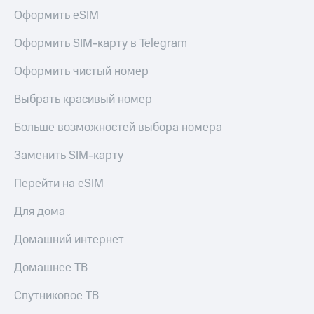
Пополнить
Оформить eSIM
номер
МТС
Оформить SIM-карту в Telegram
Настройки
Оформить чистый номер
автоплатежа
Выбрать красивый номер
Пополнить
номер
Больше возможностей выбора номера
другого
оператора
Заменить SIM-карту
Оплата
интернета
Перейти на eSIM
и
ТВ
Для дома
Переводы
Домашний интернет
с
телефона
Домашнее ТВ
на карту
Спутниковое ТВ
МТС Pay