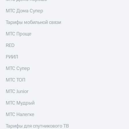
КИОН
Скидка 30%
МТС Дома Супер
Музыка
на связь
Тарифы мобильной связи
КИОН
С картой
Строки
МТС
МТС Проще
Деньги
Live
RED
МТС
Гудок
Накопления
РИИЛ
Мой
Откладывайте
МТС
МТС Супер
деньги
и получайте
Все
МТС ТОП
доход 15%
приложения
Акции
Финансы
МТС Junior
Инвестиции
Условия
пополнения
МТС Мудрый
Получайте
доход
Скидка
МТС Налегке
онлайн
30%
на связь
Тарифы для спутникового ТВ
Страхование