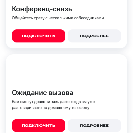
доступ
Конференц-связь
висы и подписки
к геолокации
МТС
Общайтесь сразу с несколькими собеседниками
Сертификаты
Premium
безопасности
Подписка
ПОДКЛЮЧИТЬ
ПОДРОБНЕЕ
Всё
на гигабайты
интернета,
под
фильмы,
рукой
музыка
в Мой МТС
и многое
другое
Посмотрите,
что
Семейная
полезного
группа
есть
Ожидание вызова
в нашем
Скидка
приложении
на тарифы,
Вам смогут дозвониться, даже когда вы уже
общие
разговариваете по домашнему телефону
КИОН
подписки
и услуги,
КИОН
доступ
Музыка
ПОДКЛЮЧИТЬ
ПОДРОБНЕЕ
к геолокации