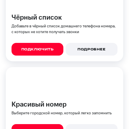
Интернет,
Выбрать
ТВ и телефон
красивый
для дома
номер
Чёрный список
Заменить
Добавьте в чёрный список домашнего телефона номера,
Услуги
SIM-
с которых не хотите получать звонки
карту
Личный
кабинет
Перейти
интернета
ПОДКЛЮЧИТЬ
ПОДРОБНЕЕ
на
и
eSIM
ТВ
Личный
Для дома
кабинет
Выберите
спутникового
и подключите
ТВ
ТВ
Скачать
с выгодным
приложение
тарифом
Мой
Красивый номер
МТС
Акции
Тарифы
Выберите городской номер, который легко запомнить
Интернет,
ТВ и телефон
Видеонаблюдение
для дома