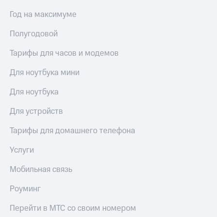
Тарифы
Год на максимуме
Покупка
RED,
полисов
РИИЛ
Полугодовой
онлайн
и МТС Супер
дешевле
Скидка 30%
Тарифы для часов и модемов
при оплате
на связь
с карты
Для ноутбука мини
МТС Деньги
С картой
МТС
Для ноутбука
Обзоры
Деньги
товаров
Для устройств
МТС
Скидки
Накопления
Тарифы для домашнего телефона
до 40%
Откладывайте
на смартфоны
Услуги
деньги
и получайте
при
Мобильная связь
доход 15%
покупке
со связью
Платежи
Роуминг
МТС
и
переводы
Перейти в МТС со своим номером