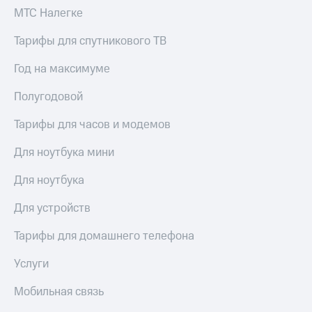
акций
МТС Налегке
Дивиденды
Рынок
Тарифы для спутникового ТВ
облигаций
Год на максимуме
Описание
Еврооблигации-2023
Полугодовой
Уведомление
о
Тарифы для часов и модемов
погашении
именных
Для ноутбука мини
облигаций
Другое
Для ноутбука
Регистратор
Реквизиты
Для устройств
Контакты
йчивое развитие
Тарифы для домашнего телефона
и деловая этика
На главную
Услуги
Мобильная связь