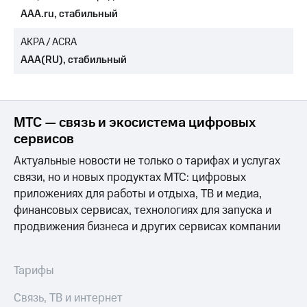
AAA.ru, стабильный
МТС
о технологиях
АКРА / ACRA
AAA(RU), стабильный
Достижения
Интервью
Финансовая
МТС — связь и экосистема цифровых
отчетность
сервисов
Контакты
Актуальные новости не только о тарифах и услугах
связи, но и новых продуктах МТС: цифровых
Пригласить
спикера
приложениях для работы и отдыха, ТВ и медиа,
финансовых сервисах, технологиях для запуска и
м и акционерам
продвижения бизнеса и других сервисах компании
Корпоративное
управление
Тарифы
Корпоративный
секретарь
Раскрытие
Связь, ТВ и интернет