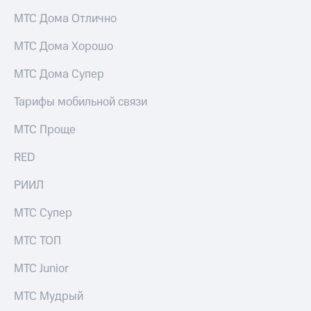
информации
Информация
МТС Дома Отлично
акционерам
Документы
МТС Дома Хорошо
ПАО
"МТС"
МТС Дома Супер
Собрания
акционеров
Тарифы мобильной связи
Личный
кабинет
МТС Проще
акционера
Акционерный
RED
капитал
Контроль
РИИЛ
и
аудит
МТС Супер
Рынок
акций
МТС ТОП
Описание
Программа
МТС Junior
приобретения
Порядок
МТС Мудрый
выкупа