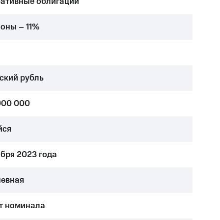
ативные облигации
поны – 11%
ский рубль
000 000
йся
ября 2023 года
евная
т номинала