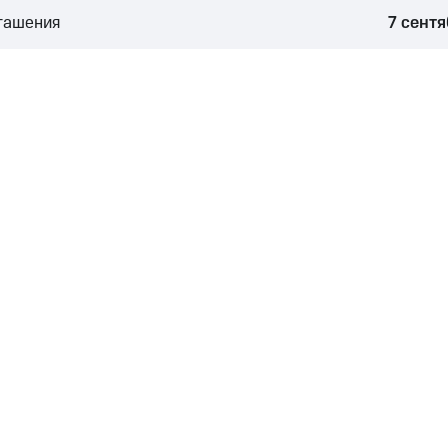
гашения
7 сент