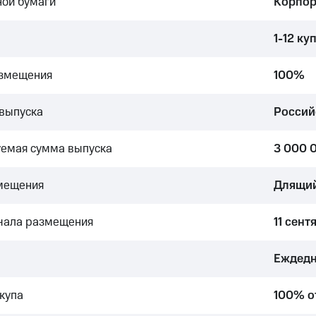
ной бумаги
Корпор
1-12 ку
азмещения
100%
выпуска
Россий
емая сумма выпуска
3 000 
мещения
Длящи
чала размещения
11 сент
Еждедн
купа
100% о