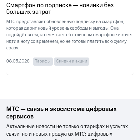
для дома
Смартфон по подписке — новинки без
больших затрат
Услуги
290 ₽/
МТС представляет обновленную подписку на смартфон,
мес
Акции
которая дарит новый уровень свободы и выгоды. Она
МТС
подойдёт всем, кто мечтает об отличном смартфоне и хочет
Домашний
Premium
идти в ногу со временем, но не готовы платить всю сумму
интернет
сразу.
Подписка
Домашнее
на гигабайты
ТВ
08.05.2026
Тарифы
Скидки и акции
интернета,
фильмы,
Спутниковое
музыка
ТВ
и многое
другое
Домашний
телефон
Семейная
группа
МТС — связь и экосистема цифровых
Перейти
в МТС
сервисов
Скидка
со своим
на тарифы,
Актуальные новости не только о тарифах и услугах
номером
общие
связи, но и новых продуктах МТС: цифровых
подписки
Поддержка
и услуги,