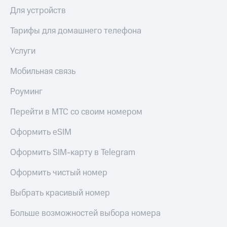
Для устройств
КИОН
Скидка 30%
Музыка
на связь
Тарифы для домашнего телефона
КИОН
С картой
Услуги
Строки
МТС
Деньги
Мобильная связь
Live
МТС
Гудок
Роуминг
Накопления
Мой
Перейти в МТС со своим номером
Откладывайте
МТС
деньги
и получайте
Оформить eSIM
Все
доход 15%
приложения
Оформить SIM-карту в Telegram
Акции
Финансы
Инвестиции
Условия
Оформить чистый номер
пополнения
Получайте
Выбрать красивый номер
доход
Скидка
онлайн
30%
Больше возможностей выбора номера
на связь
Страхование