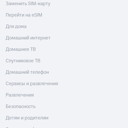
Заменить SIM-карту
Тарифы
Покупка
RED,
Перейти на eSIM
полисов
РИИЛ
онлайн
и МТС Супер
Для дома
дешевле
Скидка 30%
при оплате
на связь
Домашний интернет
с карты
МТС Деньги
С картой
Домашнее ТВ
МТС
Обзоры
Деньги
Спутниковое ТВ
товаров
МТС
Домашний телефон
Скидки
Накопления
до 40%
Сервисы и развлечения
Откладывайте
на смартфоны
деньги
и получайте
Развлечения
при
доход 15%
покупке
Безопасность
со связью
Платежи
МТС
и
Детям и родителям
переводы