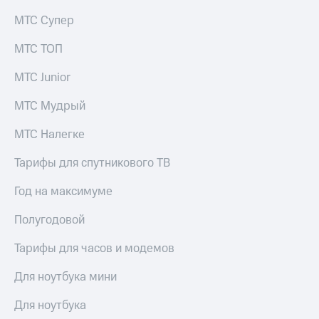
КИОН
Кино,
МТС Супер
Строки
музыка,
книги
МТС ТОП
Live
и не
только
МТС Junior
Гудок
Безопасность
Мой
МТС Мудрый
МТС
Финансы
МТС Налегке
Все
Детям
приложения
и родителям
Тарифы для спутникового ТВ
Инвестиции
Здоровье
Год на максимуме
и фитнес
Получайте
Полугодовой
доход
Приложения
онлайн
от МТС
Тарифы для часов и модемов
Страхование
Акции
Для ноутбука мини
Покупка
Приложения
Для ноутбука
полисов
КИОН
онлайн