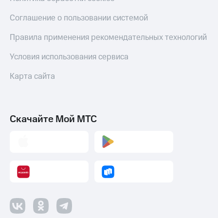
Оплата
Соглашение о пользовании системой
по QR-
коду
Правила применения рекомендательных технологий
за границей
Условия использования сервиса
тернет-магазин
Смартфоны
Карта сайта
Наушники
и
колонки
Скачайте Мой МТС
Умные
часы
и
трекеры
Умный
дом
Планшеты
Акции