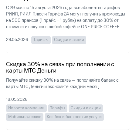
Интернет,
Выбрать
ТВ и телефон
красивый
С 29 мая по 15 августа 2026 года все абоненты тарифов
для дома
номер
РИИЛ, РИИЛ Плюс и Тарифа 24 могут получить промокоды
на 500 прайсов (1 прайс = 1 рубль) на оплату до 30% от
Заменить
стоимости покупок в любой кофейне ONE PRICE COFFEE.
Услуги
SIM-
карту
29.05.2026
Тарифы
Скидки и акции
Личный
кабинет
Перейти
интернета
на
и
eSIM
Скидка 30% на связь при пополнении с
ТВ
Личный
карты МТС Деньги
Для дома
кабинет
Выберите
Получайте скидку 30% на связь — пополняйте баланс с
спутникового
и подключите
ТВ
карты МТС Деньги и экономьте каждый месяц
ТВ
Скачать
с выгодным
приложение
тарифом
18.05.2026
Мой
Новости компании
Тарифы
Скидки и акции
МТС
Акции
Тарифы
Мобильная связь
Кешбэк и банковские услуги
Интернет,
ТВ и телефон
Видеонаблюдение
для дома