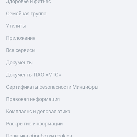
Здоровье и фитнес
Пополнить
номер
Семейная группа
МТС
Утилиты
Настройки
автоплатежа
Приложения
Пополнить
Все сервисы
номер
другого
оператора
Документы
Оплата
Документы ПАО «МТС»
интернета
и
Сертификаты безопасности Минцифры
ТВ
Правовая информация
Переводы
с
Комплаенс и деловая этика
телефона
на карту
Раскрытие информации
МТС Pay
Политика обработки cookies