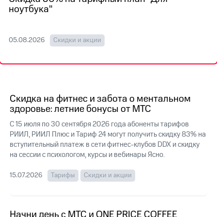
на связь
ноутбука"
Роуминг
Тарифы
RED,
05.08.2026
Скидки и акции
Семейная
РИИЛ
группа
и МТС
Супер
Заказать
дешевле
SIM-
при
карту
оплате
Скидка на фитнес и забота о ментальном
с карты
здоровье: летние бонусы от МТС
Оформить
МТС
eSIM
Деньги
С 15 июля по 30 сентября 2026 года абоненты тарифов
РИИЛ, РИИЛ Плюс и Тариф 24 могут получить скидку 83% на
SIM-
Выберите
вступительный платеж в сети фитнес-клубов DDX и скидку
карта
и подключите
для
на сессии с психологом, курсы и вебинары Ясно.
ТВ
иностранцев
с выгодным
тарифом
15.07.2026
Тарифы
Скидки и акции
Оформить
чистый
Тарифы
номер
Начни день с МТС и ONE PRICE COFFEE