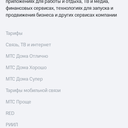
приложениях для работы и отдыха, ТВ и медиа,
доступ
финансовых сервисах, технологиях для запуска и
висы и подписки
к геолокации
продвижения бизнеса и других сервисах компании
МТС
Сертификаты
Premium
безопасности
Подписка
Тарифы
Всё
на гигабайты
интернета,
под
Связь, ТВ и интернет
фильмы,
рукой
музыка
в Мой МТС
МТС Дома Отлично
и многое
другое
Посмотрите,
МТС Дома Хорошо
что
Семейная
полезного
МТС Дома Супер
группа
есть
в нашем
Тарифы мобильной связи
Скидка
приложении
на тарифы,
общие
МТС Проще
КИОН
подписки
и услуги,
RED
КИОН
доступ
Музыка
к геолокации
РИИЛ