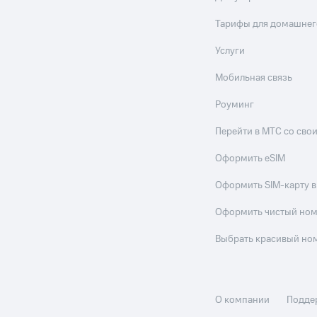
Тарифы для домашнег
Услуги
Мобильная связь
Роуминг
Перейти в МТС со св
Оформить eSIM
Оформить SIM-карту в
Оформить чистый но
Выбрать красивый но
О компании
Подде