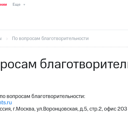
ании
Еще
ТС
Пресс-релизы
МТС о технологиях
ТС
История компании
Руководство региона
Правова
стижения
Интервью
Финансовая отчетность
Конта
ы
По вопросам благотворительности
тивный секретарь
Раскрытие информации
Информа
ный кабинет акционера
Акционерный капитал
Конт
Порядок выкупа акций
Дивиденды
Рынок облигаци
просам благотворител
 погашении именных облигаций
Другое
Регистрато
по вопросам благотворительности:
ts.ru
ссия, г.Москва, ул.Воронцовская, д.5, стр.2, офис 203