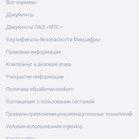
Все сервисы
Пополнить
номер
Документы
МТС
Документы ПАО «МТС»
Настройки
автоплатежа
Сертификаты безопасности Минцифры
Пополнить
номер
Правовая информация
другого
оператора
Комплаенс и деловая этика
Оплата
Раскрытие информации
интернета
и
Политика обработки cookies
ТВ
Соглашение о пользовании системой
Переводы
с
Правила применения рекомендательных технологий
телефона
на карту
Условия использования сервиса
МТС Pay