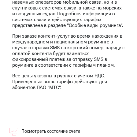
Интернет,
Выбрать
наземных операторов мобильной связи, но и в
ТВ и телефон
красивый
спутниковых системах связи, а также на морских
для дома
номер
и воздушных судах. Подробная информация о
системах связи и действующих тарифах
Заменить
представлена в разделе "Особые виды роуминга".
Услуги
SIM-
При заказе контент-услуг во время нахождения в
карту
Личный
международном и национальном роуминге в
кабинет
случае отправки SMS на короткий номер, наряду с
Перейти
интернета
оплатой контента будет взиматься
на
и
фиксированный платеж за отправку SMS в
eSIM
ТВ
роуминге в соответствии с тарифным планом.
Личный
Для дома
кабинет
Все цены указаны в рублях с учетом НДС.
Выберите
спутникового
Приведенные выше тарифы действуют для
и подключите
ТВ
абонентов ПАО "МТС".
ТВ
Скачать
с выгодным
приложение
тарифом
Мой
МТС
Акции
Тарифы
Интернет,
ТВ и телефон
Посмотреть состояние счета
Видеонаблюдение
для дома