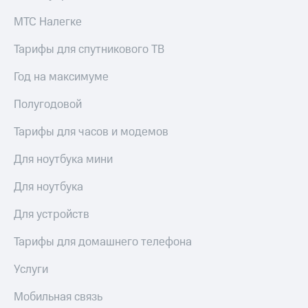
КИОН
Кино,
МТС Налегке
Строки
музыка,
книги
Live
Тарифы для спутникового ТВ
и не
только
Гудок
Год на максимуме
Безопасность
Мой
Полугодовой
МТС
Финансы
Тарифы для часов и модемов
Все
Детям
приложения
и родителям
Для ноутбука мини
Инвестиции
Здоровье
Для ноутбука
и фитнес
Получайте
Для устройств
доход
Приложения
онлайн
от МТС
Тарифы для домашнего телефона
Страхование
Акции
Услуги
Покупка
Приложения
полисов
Мобильная связь
КИОН
онлайн