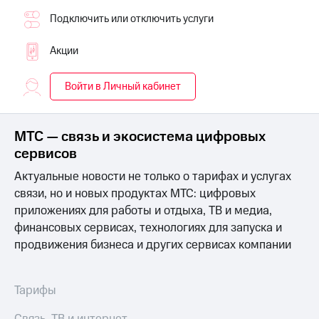
для дома
Подключить или отключить услуги
Услуги
290 ₽/
мес
Акции
Акции
МТС
Домашний
Войти в Личный кабинет
Premium
интернет
Подписка
Домашнее
на гигабайты
МТС — связь и экосистема цифровых
ТВ
интернета,
сервисов
фильмы,
Спутниковое
музыка
Актуальные новости не только о тарифах и услугах
ТВ
и многое
связи, но и новых продуктах МТС: цифровых
другое
Домашний
приложениях для работы и отдыха, ТВ и медиа,
телефон
Семейная
финансовых сервисах, технологиях для запуска и
группа
продвижения бизнеса и других сервисах компании
Перейти
в МТС
Скидка
со своим
на тарифы,
номером
Тарифы
общие
подписки
Поддержка
и услуги,