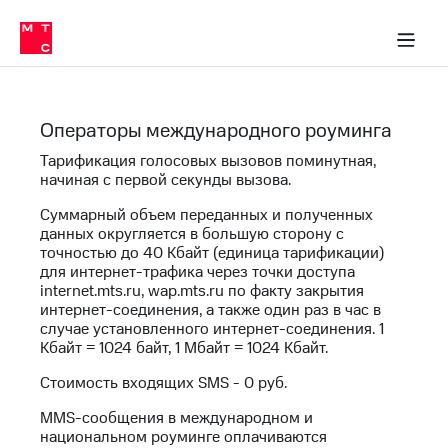
Перенести
ка 30% на связь
обильная связь
Сервисы и подписки
Интернет-магазин
Для дома
Скидка 30% на связь
Личные кабинеты
Финансы
Приложения
номер
ичные кабинеты
в МТС
Мобильная
связь
Тарифы
Интернет
Операторы международного роуминга
и
ТВ
Тарификация голосовых вызовов поминутная,
Услуги
начиная с первой секунды вызова.
Спутниковое
Суммарный объем переданных и полученных
ТВ
Роуминг
данных округляется в большую сторону с
точностью до 40 Кбайт (единица тарификации)
МТС
для интернет-трафика через точки доступа
Деньги
Личный
internet.mts.ru, wap.mts.ru по факту закрытия
кабинет
интернет-соединения, а также один раз в час в
Мобильная связь
Скачать
случае установленного интернет-соединения. 1
Перенести
приложение
Кбайт = 1024 байт, 1 Мбайт = 1024 Кбайт.
номер
Мой
в МТС
Стоимость входящих SMS - 0 руб.
МТС
Акции
Тарифы
MMS-сообщения в международном и
национальном роуминге оплачиваются
Скидка 30%
Услуги