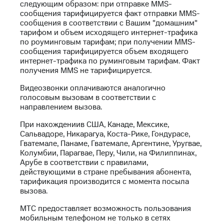
следующим образом: при отправке MMS-
на связь
сообщения тарифицируется факт отправки MMS-
сообщения в соответствии с Вашим "домашним"
Роуминг
Тарифы
тарифом и объем исходящего интернет-трафика
RED,
по роуминговым тарифам; при получении MMS-
Семейная
РИИЛ
сообщения тарифицируется объем входящего
группа
и МТС
интернет-трафика по руминговым тарифам. Факт
Супер
получения MMS не тарифицируется.
Заказать
дешевле
SIM-
при
Видеозвонки оплачиваются аналогично
карту
оплате
голосовым вызовам в соответствии с
с карты
направлением вызова.
Оформить
МТС
eSIM
Деньги
При нахождениив США, Канаде, Мексике,
Сальвадоре, Никарагуа, Коста-Рике, Гондурасе,
SIM-
Выберите
Гватемале, Панаме, Гватемале, Аргентине, Уругвае,
карта
и подключите
Колумбии, Парагвае, Перу, Чили, на Филиппинах,
для
ТВ
Арубе в соответствии с правилами,
иностранцев
с выгодным
действующими в стране пребывания абонента,
тарифом
тарификация производится с момента посыла
Оформить
вызова.
чистый
Тарифы
номер
МТС предоставляет возможность пользования
мобильным телефоном не только в сетях