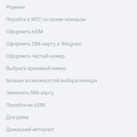
Роуминг
КИОН
Скидка 30%
Музыка
на связь
Перейти в МТС со своим номером
КИОН
С картой
Строки
Оформить eSIM
МТС
Деньги
Live
Оформить SIM-карту в Telegram
МТС
Гудок
Накопления
Оформить чистый номер
Мой
Откладывайте
Выбрать красивый номер
МТС
деньги
и получайте
Больше возможностей выбора номера
Все
доход 15%
приложения
Заменить SIM-карту
Акции
Финансы
Инвестиции
Условия
Перейти на eSIM
пополнения
Получайте
Для дома
доход
Скидка
онлайн
30%
Домашний интернет
на связь
Страхование