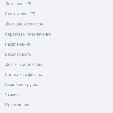
Домашнее ТВ
Тарифы
Покупка
RED,
полисов
Спутниковое ТВ
РИИЛ
онлайн
и МТС Супер
Домашний телефон
дешевле
Скидка 30%
при оплате
на связь
Сервисы и развлечения
с карты
МТС Деньги
С картой
Развлечения
МТС
Обзоры
Деньги
товаров
Безопасность
МТС
Скидки
Накопления
Детям и родителям
до 40%
Откладывайте
на смартфоны
Здоровье и фитнес
деньги
и получайте
при
Семейная группа
доход 15%
покупке
со связью
Утилиты
Платежи
МТС
и
Приложения
переводы