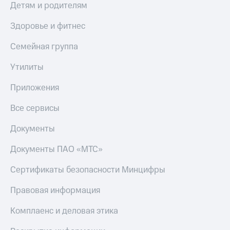
Детям и родителям
КИОН
Скидка 30%
Музыка
Здоровье и фитнес
на связь
КИОН
Семейная группа
С картой
Строки
МТС
Деньги
Утилиты
Live
МТС
Приложения
Гудок
Накопления
Все сервисы
Мой
Откладывайте
МТС
деньги
Документы
и получайте
Все
доход 15%
Документы ПАО «МТС»
приложения
Акции
Финансы
Сертификаты безопасности Минцифры
Инвестиции
Условия
пополнения
Правовая информация
Получайте
доход
Скидка
онлайн
Комплаенс и деловая этика
30%
на связь
Страхование