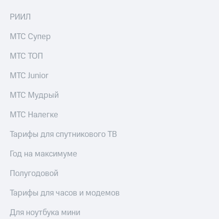
для дома
РИИЛ
Услуги
290 ₽/
мес
МТС Супер
Акции
МТС
МТС ТОП
Домашний
Premium
интернет
МТС Junior
Подписка
Домашнее
на гигабайты
МТС Мудрый
ТВ
интернета,
фильмы,
МТС Налегке
Спутниковое
музыка
ТВ
и многое
Тарифы для спутникового ТВ
другое
Домашний
телефон
Год на максимуме
Семейная
группа
Перейти
Полугодовой
в МТС
Скидка
со своим
на тарифы,
Тарифы для часов и модемов
номером
общие
подписки
Для ноутбука мини
Поддержка
и услуги,