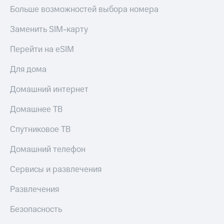
КИОН
Больше возможностей выбора номера
Кино,
Строки
музыка,
книги
Заменить SIM-карту
Live
и не
только
Перейти на eSIM
Гудок
Безопасность
Для дома
Мой
МТС
Финансы
Домашний интернет
Все
Детям
Домашнее ТВ
приложения
и родителям
Спутниковое ТВ
Инвестиции
Здоровье
и фитнес
Домашний телефон
Получайте
доход
Приложения
онлайн
Сервисы и развлечения
от МТС
Страхование
Развлечения
Акции
Покупка
Безопасность
Приложения
полисов
КИОН
онлайн