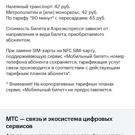
на связь
Наземный транспорт: 42 руб.
Метрополитен и (или) монорельс: 42 руб.
Роуминг
Тарифы
По тарифу "90 минут" с пересадками: 65 руб.
RED,
Семейная
РИИЛ
Стоимость билета в Аэроэкспрессе зависит от
группа
и МТС
направления и вида билета, приобретаемого
Супер
абонентом.
Заказать
дешевле
SIM-
При замене SIM-карты на NFC SIM-карту,
при
карту
поддерживающую сервис «Мобильный билет», номер
оплате
телефона абонента сохраняется, тарификация услуг
с карты
Оформить
связи производится в соответствии с действующим
МТС
eSIM
тарифным планом абонента*.
Деньги
* Внимание! На корпоративных тарифных планах
SIM-
Выберите
сервис «Мобильный билет» не предоставляется.
карта
и подключите
для
ТВ
иностранцев
с выгодным
тарифом
Оформить
МТС — связь и экосистема цифровых
чистый
Тарифы
номер
сервисов