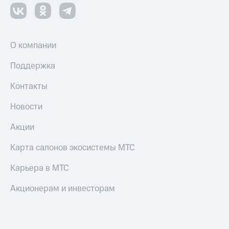
Пополнить
номер
МТС
О компании
Настройки
автоплатежа
Поддержка
Пополнить
номер
Контакты
другого
оператора
Новости
Оплата
Акции
интернета
и
Карта салонов экосистемы МТС
ТВ
Карьера в МТС
Переводы
с
Акционерам и инвесторам
телефона
на карту
МТС Pay