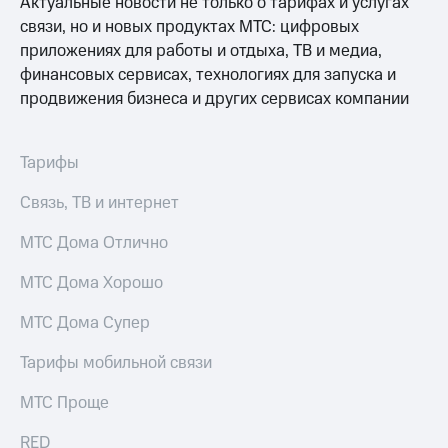
Актуальные новости не только о тарифах и услугах
Интернет,
Выбрать
ТВ и телефон
красивый
связи, но и новых продуктах МТС: цифровых
для дома
номер
приложениях для работы и отдыха, ТВ и медиа,
финансовых сервисах, технологиях для запуска и
Заменить
Услуги
продвижения бизнеса и других сервисах компании
SIM-
карту
Личный
кабинет
Перейти
Тарифы
интернета
на
и
eSIM
Связь, ТВ и интернет
ТВ
Личный
Для дома
МТС Дома Отлично
кабинет
Выберите
спутникового
и подключите
МТС Дома Хорошо
ТВ
ТВ
Скачать
с выгодным
МТС Дома Супер
приложение
тарифом
Мой
МТС
Тарифы мобильной связи
Акции
Тарифы
Интернет,
МТС Проще
ТВ и телефон
Видеонаблюдение
для дома
RED