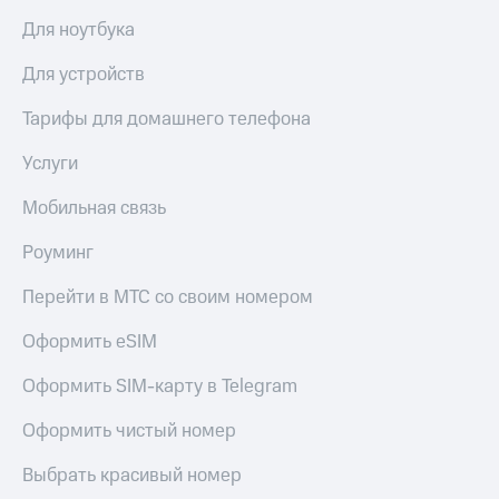
доступ
Для ноутбука
висы и подписки
к геолокации
МТС
Для устройств
Сертификаты
Premium
безопасности
Тарифы для домашнего телефона
Подписка
Всё
на гигабайты
Услуги
интернета,
под
фильмы,
рукой
Мобильная связь
музыка
в Мой МТС
и многое
другое
Роуминг
Посмотрите,
что
Семейная
Перейти в МТС со своим номером
полезного
группа
есть
Оформить eSIM
в нашем
Скидка
приложении
на тарифы,
Оформить SIM-карту в Telegram
общие
КИОН
подписки
Оформить чистый номер
и услуги,
КИОН
доступ
Музыка
Выбрать красивый номер
к геолокации