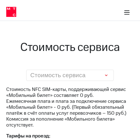
Перенести
ка 30% на связь
обильная связь
Сервисы и подписки
Интернет-магазин
Для дома
Скидка 30% на связь
Личные кабинеты
Финансы
Приложения
номер
ичные кабинеты
в МТС
Мобильная
связь
Тарифы
Интернет
Стоимость сервиса
и
ТВ
Услуги
Спутниковое
ТВ
Роуминг
Стоимость сервиса
МТС
Деньги
Стоимость NFC SIM-карты, поддерживающей сервис
Личный
«Мобильный билет» составляет 0 руб.
кабинет
Мобильная связь
Ежемесячная плата и плата за подключение сервиса
Скачать
Перенести
«Мобильный билет» - 0 руб. (Первый обязательный
приложение
номер
платёж в счёт оплаты услуг перевозчиков – 150 руб.)
Мой
в МТС
Комиссия за пополнение «Мобильного билета»
МТС
отсутствует.
Акции
Тарифы
Тарифы на проезд:
Скидка 30%
Услуги