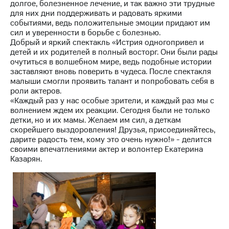
долгое, болезненное лечение, и так важно эти трудные
акций
для них дни поддерживать и радовать яркими
Дивиденды
событиями, ведь положительные эмоции придают им
Рынок
сил и уверенности в борьбе с болезнью.
облигаций
Добрый и яркий спектакль «Истрия одногопривел и
детей и их родителей в полный восторг. Они были рады
Описание
очутиться в волшебном мире, ведь подобные истории
Еврооблигации-2023
заставляют вновь поверить в чудеса. После спектакля
Уведомление
малыши смогли проявить талант и попробовать себя в
о
роли актеров.
погашении
«Каждый раз у нас особые зрители, и каждый раз мы с
именных
волнением ждем их реакции. Сегодня были не только
облигаций
детки, но и их мамы. Желаем им сил, а деткам
Другое
скорейшего выздоровления! Друзья, присоединяйтесь,
дарите радость тем, кому это очень нужно!» - делится
Регистратор
своими впечатлениями актер и волонтер Екатерина
Реквизиты
Казарян.
Контакты
йчивое развитие
и деловая этика
На главную