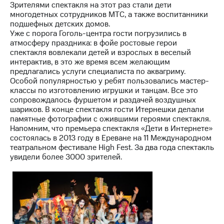
Зрителями спектакля на этот раз стали дети
многодетных сотрудников МТС, а также воспитанники
МТС
подшефных детских домов.
о технологиях
Уже с порога Гоголь-центра гости погрузились в
атмосферу праздника: в фойе ростовые герои
Достижения
спектакля вовлекали детей и взрослых в веселый
интерактив, в это же время всем желающим
Интервью
предлагались услуги специалиста по аквагриму.
Особой популярностью у ребят пользовались мастер-
Финансовая
классы по изготовлению игрушки и танцам. Все это
отчетность
сопровождалось фуршетом и раздачей воздушных
шариков. В конце спектакля гости Итернешки делали
Контакты
памятные фотографии с ожившими героями спектакля.
Напомним, что премьера спектакля «Дети в Интернете»
Пригласить
состоялась в 2013 году в Ереване на 11 Международном
спикера
театральном фестивале High Fest. За два года спектакль
увидели более 3000 зрителей.
м и акционерам
Корпоративное
управление
Корпоративный
секретарь
Раскрытие