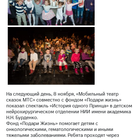
информации
Информация
акционерам
Документы
ПАО
"МТС"
Собрания
акционеров
Личный
кабинет
акционера
Акционерный
капитал
Контроль
и
аудит
На следующий день, 8 ноября, «Мобильный театр
Рынок
сказок МТС» совместно с фондом «Подари жизнь»
акций
показал спектакль «История одного Принца» в детском
нейрохирургическом отделении НИИ имени академика
Описание
Н.Н. Бурденко.
Программа
Фонд «Подари Жизнь» помогает детям с
приобретения
онкологическими, гематологическими и иными
Порядок
тяжелыми заболеваниями. Ребята проходят через
выкупа