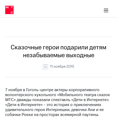
О
сторам и акционерам
Комплаенс и деловая этика
Устойчивое развитие
Медиа-центр
О МТС
О МТС
На главную
компании
О
компании
Стратегия
Стратегия
Все Новости
Карьера
в МТС
Карьера
в МТС
Пресс-
Сказочные герои подарили детям
релизы
История
незабываемые выходные
компании
МТС
о технологиях
Руководство
11 ноября 2015
региона
Правовая
информация
7 ноября в Гоголь-центре актеры корпоративного
волонтерского кукольного «Мобильного театра сказок
Контакты
МТС» дважды показали спектакль «Дети в Интернете».
«Дети в Интернете» - это история о приключениях
Медиа-центр
удивительного героя Интернешки, девочки Ани и ее
Пресс-
собачки Рокки на просторах всемирной паутины.
релизы