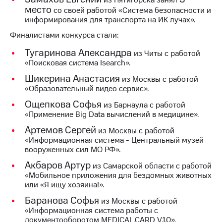
из Пятигорска занял
информации
место
со своей работой «Система безопасности и
Информация
информирования для транспорта на ИК лучах».
акционерам
Документы
Финалистами конкурса стали:
ПАО
"МТС"
Тугаринова Александра
из Читы с работой
Собрания
«Поисковая система Isearch».
акционеров
Личный
Шикерина Анастасия
из Москвы с работой
кабинет
«Образовательный видео сервис».
акционера
Ощепкова Софья
из Барнаула с работой
Акционерный
«Применение Big Data вычислений в медицине».
капитал
Контроль
Артемов Сергей
из Москвы с работой
и
«Информационная система - Центральный музей
аудит
вооруженных сил МО РФ».
Рынок
акций
Акбаров Артур
из Самарской области с работой
«Мобильное приложения для бездомных животных
Описание
или «Я ищу хозяина!».
Программа
Баранова Софья
приобретения
из Москвы с работой
Порядок
«Информационная система работы с
выкупа
документооборотом MEDICAL.CARD V.1.0».