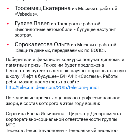
акций
Трофимец Екатерина
из Москвы с работой
Дивиденды
«Vabadus».
Рынок
облигаций
Гуляев Павел
из Таганрога с работой
«Беспилотные автомобили - будущее наступит
Описание
завтра».
Еврооблигации-2023
Уведомление
Сорокалетова Ольга
из Москвы с работой
о
«Защита данных, передаваемых по ВОЛС».
погашении
именных
Победители и финалисты конкурса получат дипломы и
облигаций
памятные призы. Также им будет предложена
Другое
бесплатная путевка в летнюю научно-образовательную
школу "Лифт в будущее» БФ АФК «Система». Работы
Регистратор
ребят можно посмотреть на сайте
Реквизиты
http://telecomideas.com/2015/telecom-junior
Контакты
Поступившие проекты оценивало профессиональное
йчивое развитие
жюри, в состав которого в этом году вошли:
и деловая этика
На главную
Серегина Елена Ильинична - Директор Департамента
корпоративно-социальной ответственности группы
МТС
Терехов Денис Эдуардович - Генеральный директор