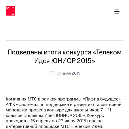
О
сторам и акционерам
Комплаенс и деловая этика
Устойчивое развитие
Медиа-центр
О МТС
О МТС
На главную
компании
О
компании
Стратегия
Стратегия
Все Новости
Карьера
в МТС
Карьера
в МТС
Пресс-
Подведены итоги конкурса «Телеком
релизы
История
Идея ЮНИОР 2015»
компании
МТС
о технологиях
Руководство
01 июля 2015
региона
Правовая
информация
Компания МТС в рамках программы «Лифт в будущее»
АФК «Система» по поддержке и развитию талантливой
Контакты
молодежи провела конкурс для школьников 7 – 11
классов «Телеком Идея ЮНИОР 2015». Конкурс
Медиа-центр
проходил с 15 апреля по 23 июня 2015 года на
Пресс-
интерактивной площадке МТС «Телеком Идея»
релизы