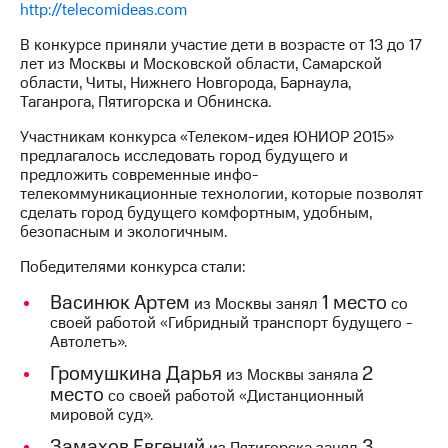
http://telecomideas.com
МТС
В конкурсе приняли участие дети в возрасте от 13 до 17
о технологиях
лет из Москвы и Московской области, Самарской
области, Читы, Нижнего Новгорода, Барнаула,
Достижения
Таганрога, Пятигорска и Обнинска.
Интервью
Участникам конкурса «Телеком-идея ЮНИОР 2015»
предлагалось исследовать город будущего и
Финансовая
предложить современные инфо-
отчетность
телекоммуникационные технологии, которые позволят
сделать город будущего комфортным, удобным,
Контакты
безопасным и экологичным.
Пригласить
Победителями конкурса стали:
спикера
Васинюк Артем
1 место
из Москвы занял
со
м и акционерам
своей работой «Гибридный транспорт будущего -
Корпоративное
Автолетъ».
управление
Громушкина Дарья
2
из Москвы заняла
место
Корпоративный
со своей работой «Дистанционный
секретарь
мировой суд».
Раскрытие
Замахов Евгений
3