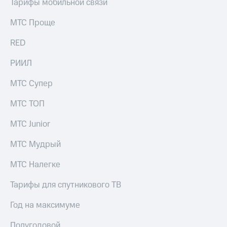
Тарифы мобильной связи
МТС Проще
RED
РИИЛ
МТС Супер
МТС ТОП
МТС Junior
МТС Мудрый
МТС Налегке
Тарифы для спутникового ТВ
Год на максимуме
Полугодовой