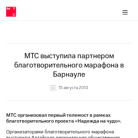
О
сторам и акционерам
Комплаенс и деловая этика
Устойчивое развитие
Медиа-центр
О МТС
О МТС
На главную
компании
О
компании
Стратегия
Стратегия
Все Новости
Карьера
в МТС
Карьера
в МТС
Пресс-
МТС выступила партнером
релизы
История
благотворительного марафона в
компании
МТС
Барнауле
о технологиях
Руководство
региона
15 августа 2013
Правовая
информация
Контакты
МТС организовал первый телемост в рамках
благотворительного проекта «Надежда на чудо».
Медиа-центр
Пресс-
Организаторами благотворительного марафона
релизы
выступили Алтайская региональная общественная