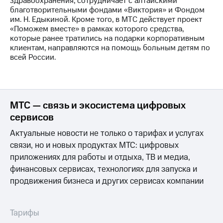
здравоохранения, сотрудничает с алтайскими
информации
благотворительными фондами «Виктория» и Фондом
Информация
им. Н. Едыкиной. Кроме того, в МТС действует проект
акционерам
«Поможем вместе» в рамках которого средства,
Документы
которые ранее тратились на подарки корпоративным
ПАО
клиентам, направляются на помощь больным детям по
"МТС"
всей России.
Собрания
акционеров
Личный
кабинет
акционера
МТС — связь и экосистема цифровых
Акционерный
капитал
сервисов
Контроль
Актуальные новости не только о тарифах и услугах
и
аудит
связи, но и новых продуктах МТС: цифровых
Рынок
приложениях для работы и отдыха, ТВ и медиа,
акций
финансовых сервисах, технологиях для запуска и
продвижения бизнеса и других сервисах компании
Описание
Программа
приобретения
Порядок
Тарифы
выкупа