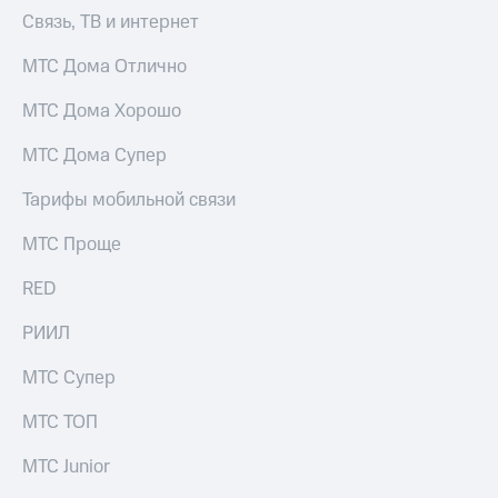
акций
Связь, ТВ и интернет
Дивиденды
Рынок
МТС Дома Отлично
облигаций
МТС Дома Хорошо
Описание
Еврооблигации-2023
МТС Дома Супер
Уведомление
о
Тарифы мобильной связи
погашении
именных
МТС Проще
облигаций
Другое
RED
Регистратор
Реквизиты
РИИЛ
Контакты
йчивое развитие
МТС Супер
и деловая этика
На главную
МТС ТОП
МТС Junior