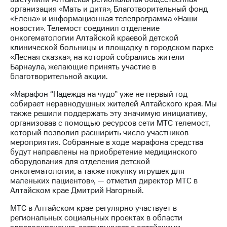
организация «Мать и дитя», Благотворительный фонд
МТС
«Елена» и информационная телепрограмма «Наши
о технологиях
новости». Телемост соединил отделение
онкогематологии Алтайской краевой детской
Достижения
клинической больницы и площадку в городском парке
«Лесная сказка», на которой собрались жители
Интервью
Барнаула, желающие принять участие в
благотворительной акции.
Финансовая
отчетность
«Марафон “Надежда на чудо” уже не первый год
собирает неравнодушных жителей Алтайского края. Мы
Контакты
также решили поддержать эту значимую инициативу,
организовав с помощью ресурсов сети МТС телемост,
Пригласить
который позволил расширить число участников
спикера
мероприятия. Собранные в ходе марафона средства
будут направлены на приобретение медицинского
оборудования для отделения детской
м и акционерам
Корпоративное
онкогематологии, а также покупку игрушек для
управление
маленьких пациентов», — отметил директор МТС в
Алтайском крае Дмитрий Нагорный.
Корпоративный
МТС в Алтайском крае регулярно участвует в
секретарь
региональных социальных проектах в области
Раскрытие