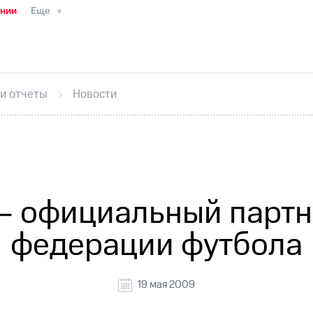
ании
Еще
ТС
Пресс-релизы
МТС о технологиях
ТС
История компании
Руководство региона
Правова
стижения
Интервью
Финансовая отчетность
Конта
 и отчеты
Новости
тивный секретарь
Раскрытие информации
Информа
ный кабинет акционера
Акционерный капитал
Конт
Порядок выкупа акций
Дивиденды
Рынок облигаци
 погашении именных облигаций
Другое
Регистрато
– официальный партн
федерации футбола
19 мая 2009