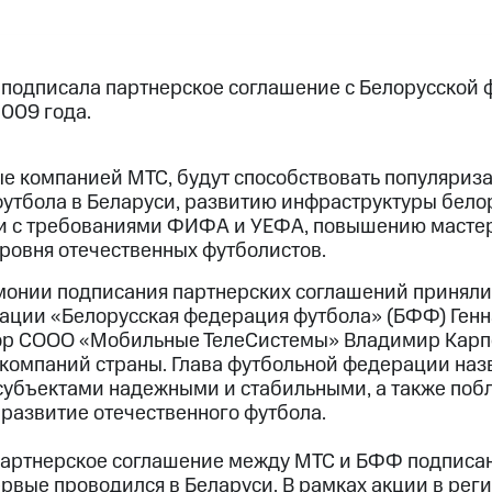
 подписала партнерское соглашение с Белорусской
009 года.
е компанией МТС, будут способствовать популяриз
утбола в Беларуси, развитию инфраструктуры бело
ии с требованиями ФИФА и УЕФА, повышению мастер
ровня отечественных футболистов.
онии подписания партнерских соглашений приняли
ации «Белорусская федерация футбола» (БФФ) Генн
ор СООО «Мобильные ТелеСистемы» Владимир Карпо
 компаний страны. Глава футбольной федерации наз
субъектами надежными и стабильными, а также поб
 развитие отечественного футбола.
партнерское соглашение между МТС и БФФ подписан
ервые проводился в Беларуси. В рамках акции в рег