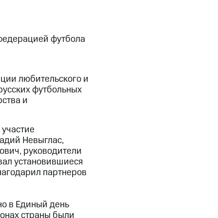
 федерацией футбола
ации любительского и
русских футбольных
ства и
 участие
адий Невыглас,
вич, руководители
вал установившиеся
лагодарил партнеров
о в Единый день
ионах страны были