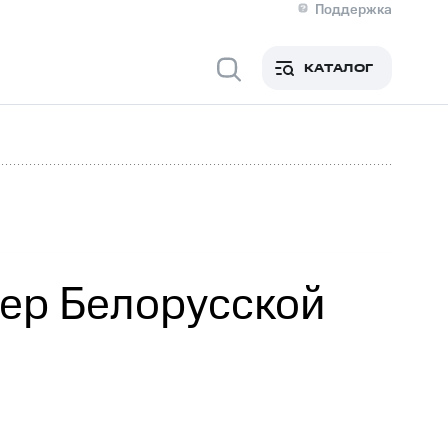
Поддержка
О МТС
я информация
Контакты
КАТАЛОГ
Медиа-центр
кты
Пригласить спикера
Инвесторам и акционерам
ция акционерам
Документы
роль и аудит
Рынок акций
й
Описание
р
Реквизиты
Контакты
Устойчивое развитие
Комплаенс и деловая этика
На главную
ер Белорусской