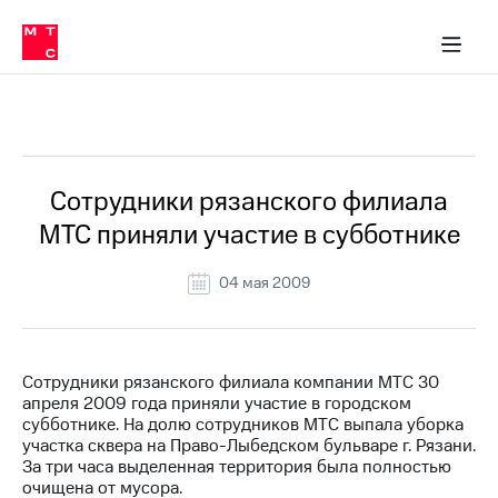
О
сторам и акционерам
Комплаенс и деловая этика
Устойчивое развитие
Медиа-центр
О МТС
О МТС
На главную
компании
О
компании
Стратегия
Стратегия
Все Новости
Карьера
в МТС
Карьера
в МТС
Пресс-
Сотрудники рязанского филиала
релизы
История
МТС приняли участие в субботнике
компании
МТС
о технологиях
Руководство
04 мая 2009
региона
Правовая
информация
Сотрудники рязанского филиала компании МТС 30
апреля 2009 года приняли участие в городском
Контакты
субботнике. На долю сотрудников МТС выпала уборка
участка сквера на Право-Лыбедском бульваре г. Рязани.
Медиа-центр
За три часа выделенная территория была полностью
Пресс-
очищена от мусора.
релизы