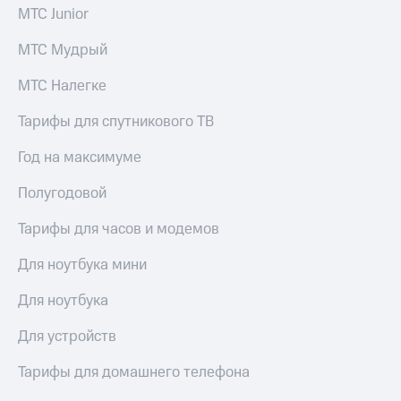
акций
МТС Junior
Дивиденды
Рынок
МТС Мудрый
облигаций
МТС Налегке
Описание
Еврооблигации-2023
Тарифы для спутникового ТВ
Уведомление
о
Год на максимуме
погашении
именных
Полугодовой
облигаций
Другое
Тарифы для часов и модемов
Регистратор
Для ноутбука мини
Реквизиты
Контакты
Для ноутбука
йчивое развитие
и деловая этика
Для устройств
На главную
Тарифы для домашнего телефона