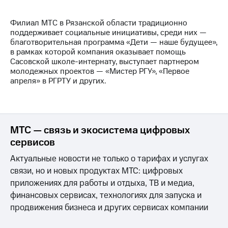
МТС
Филиал МТС в Рязанской области традиционно
о технологиях
поддерживает социальные инициативы, среди них —
благотворительная программа «Дети — наше будущее»,
Достижения
в рамках которой компания оказывает помощь
Сасовской школе-интернату, выступает партнером
Интервью
молодежных проектов — «Мистер РГУ», «Первое
апреля» в РГРТУ и других.
Финансовая
отчетность
Контакты
МТС — связь и экосистема цифровых
Пригласить
сервисов
спикера
Актуальные новости не только о тарифах и услугах
м и акционерам
связи, но и новых продуктах МТС: цифровых
Корпоративное
управление
приложениях для работы и отдыха, ТВ и медиа,
финансовых сервисах, технологиях для запуска и
Корпоративный
продвижения бизнеса и других сервисах компании
секретарь
Раскрытие