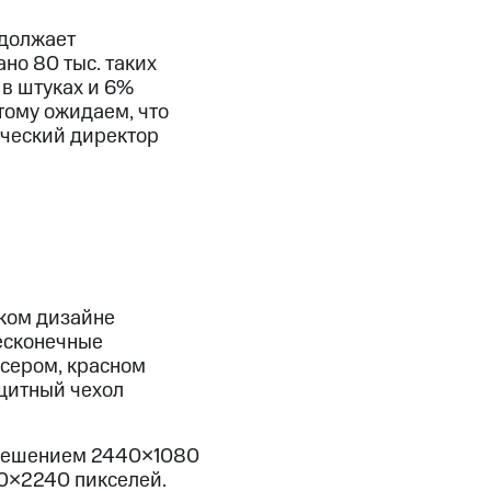
одолжает
но 80 тыс. таких
 в штуках и 6%
тому ожидаем, что
рческий директор
ком дизайне
есконечные
-сером, красном
щитный чехол
зрешением 2440×1080
0×2240 пикселей.