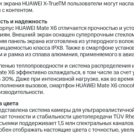
и экрана HUAWEI X-TrueTM пользователи могут насл
 с контентом.
сть и надежность
корпус HUAWEI Mate X6 отличается прочностью и уст
иям. Внешний экран оснащен суперпрочным стеклом 
няя панель экрана изготовлена из углеродного волок
ицаемостью класса IPX8. Также в смартфоне устано
 и рамка из сплава алюминия, применяемого в ави
епенью теплопроводности и система распределения 
te X6 эффективно охлаждаться, в том числе за счет
 30%. Даже при интенсивной нагрузке, как во время
полнения вызовов, смартфон HUAWEI Mate X6 спосо
изводительности.
 цвета
едставлена система камеры для ультрареалистичной
ат точности и стабильности цветопередачи TÜV Rhei
съемки поддерживает 1,5 млн спектральных каналов,
обен отображать настоящие цвета с точностью, увел