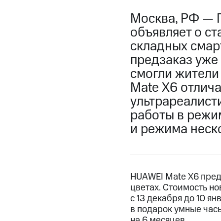
Москва, РФ — 
объявляет о ст
складных смар
предзаказ уже
смогли жители
Mate X6 отлич
ультрареалист
работы в режи
и режима неск
HUAWEI Mate X6 предс
цветах. Стоимость но
с 13 декабря до 10 я
в подарок умные часы
на 6 месяцев.