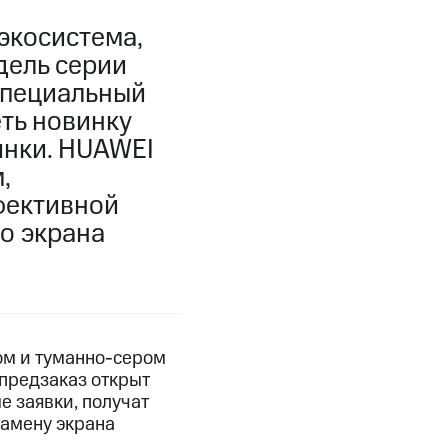
экосистема,
дель серии
специальный
ть новинку
инки. HUAWEI
,
фективной
о экрана
ном и туманно-сером
 предзаказ открыт
е заявки, получат
замену экрана