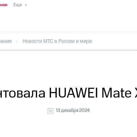
ании
Еще
ТС
Пресс-релизы
МТС о технологиях
ТС
История компании
Руководство региона
Правова
стижения
Интервью
Финансовая отчетность
Конта
пании
Новости МТС в России и мире
тивный секретарь
Раскрытие информации
Информа
ный кабинет акционера
Акционерный капитал
Конт
Порядок выкупа акций
Дивиденды
Рынок облигаци
 погашении именных облигаций
Другое
Регистрато
товала HUAWEI Mate 
13 декабря 2024