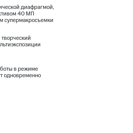
ической диафрагмой,
ктивом 40 МП
ом супермакросъемки
 творческий
ультиэкспозиции
аботы в режиме
ут одновременно