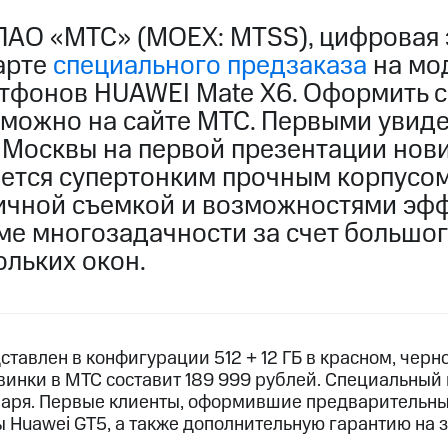
ПАО «МТС» (MOEX: MTSS), цифровая 
арте
специального предзаказа
на мо
тфонов HUAWEI Mate X6. Оформить 
 можно на сайте МТС. Первыми увиде
 Москвы на первой презентации нов
ается супертонким прочным корпусом
ичной съемкой и возможностями эф
ме многозадачности за счет большог
ольких окон.
тавлен в конфигурации 512 + 12 ГБ в красном, чер
винки в МТС составит 189 999 рублей. Специальный
нваря. Первые клиенты, оформившие предварительны
 Huawei GT5, а также дополнительную гарантию на 