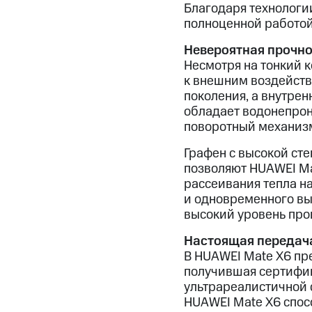
Благодаря технологи
полноценной работой
Невероятная прочно
Несмотря на тонкий 
к внешним воздейств
поколения, а внутрен
обладает водонепрон
поворотный механизм
Графен с высокой ст
позволяют HUAWEI Ma
рассеивания тепла на
и одновременного вы
высокий уровень про
Настоящая передача
В HUAWEI Mate X6 пр
получившая сертифик
ультрареалистичной 
HUAWEI Mate X6 спос