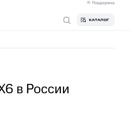
Поддержка
О МТС
я информация
Контакты
КАТАЛОГ
Медиа-центр
кты
Пригласить спикера
Инвесторам и акционерам
ция акционерам
Документы
роль и аудит
Рынок акций
й
Описание
р
Реквизиты
Контакты
Устойчивое развитие
Комплаенс и деловая этика
На главную
X6 в России