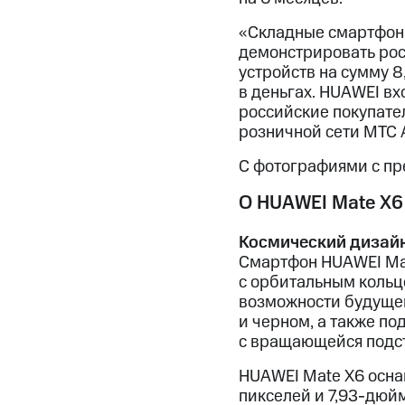
«Складные смартфоны
демонстрировать рост
устройств на сумму 8
в деньгах. HUAWEI вх
российские покупате
розничной сети МТС 
С фотографиями с пр
О HUAWEI Mate X6
Космический дизай
Смартфон HUAWEI Mat
с орбитальным кольц
возможности будущего
и черном, а также п
с вращающейся подс
HUAWEI Mate X6 осн
пикселей и 7,93-дю