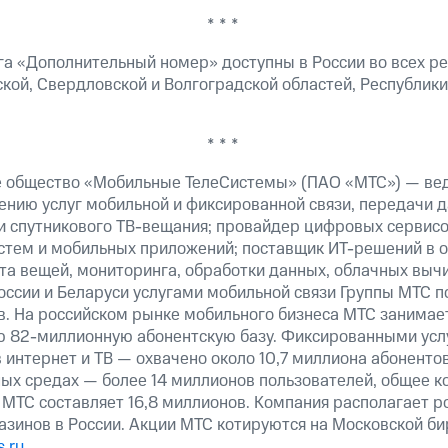
* * *
га «Дополнительный номер» доступны в России во всех ре
кой, Свердловской и Волгоградской областей, Республики
* * *
е общество «Мобильные ТелеСистемы» (ПАО «МТС») — ве
ению услуг мобильной и фиксированной связи, передачи д
 и спутникового ТВ-вещания; провайдер цифровых сервис
истем и мобильных приложений; поставщик ИТ-решений в 
та вещей, мониторинга, обработки данных, облачных выч
оссии и Беларуси услугами мобильной связи Группы МТС п
в. На российском рынке мобильного бизнеса МТС занимае
ю 82-миллионную абонентскую базу. Фиксированными ус
 интернет и ТВ — охвачено около 10,7 миллиона абоненто
ных средах — более 14 миллионов пользователей, общее к
 МТС составляет 16,8 миллионов. Компания располагает р
азинов в России. Акции МТС котируются на Московской б
.ru