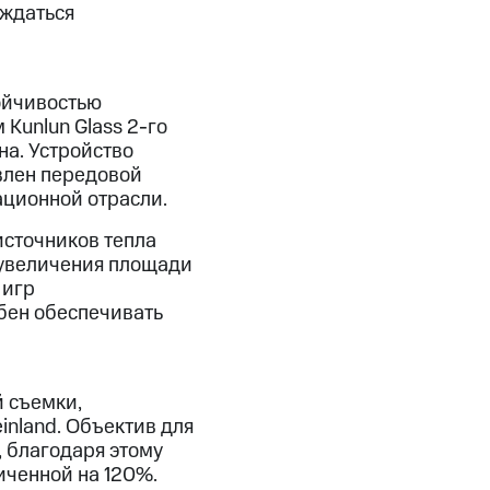
аждаться
ойчивостью
Kunlun Glass 2-го
на. Устройство
влен передовой
ационной отрасли.
источников тепла
 увеличения площади
 игр
бен обеспечивать
 съемки,
nland. Объектив для
 благодаря этому
иченной на 120%.