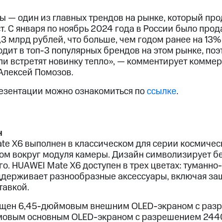
 — один из главных трендов на рынке, который пр
. С января по ноябрь 2024 года в России было прода
,3 млрд рублей, что больше, чем годом ранее на 13%
одит в топ-3 популярных брендов на этом рынке, поэ
ли встретят новинку тепло», — комментирует комме
Алексей Помозов.
езентации можно ознакомиться по
ссылке
.
н
e X6 выполнен в классическом для серии космичес
ом вокруг модуля камеры. Дизайн символизирует б
. HUAWEI Mate X6 доступен в трех цветах: туманно
оддерживает разнообразные аксессуары, включая за
тавкой.
ащен 6,45-дюймовым внешним OLED-экраном с ра
ймовым основным OLED-экраном с разрешением 244