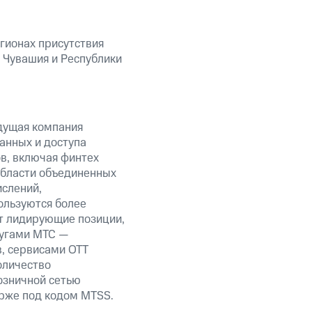
гионах присутствия
 Чувашия и Республики
дущая компания
анных и доступа
ов, включая финтех
области объединенных
ислений,
ользуются более
т лидирующие позиции,
лугами МТС —
в, сервисами OTT
оличество
озничной сетью
ирже под кодом MTSS.