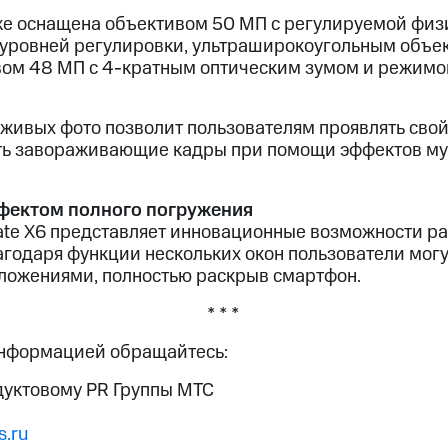
е оснащена объективом 50 МП с регулируемой физ
уровней регулировки, ультраширокоугольным объе
вом 48 МП с 4-кратным оптическим зумом и режим
ивых фото позволит пользователям проявлять свой
ать завораживающие кадры при помощи эффектов м
фектом полного погружения
te X6 представляет инновационные возможности р
агодаря функции нескольких окон пользователи мог
иложениями, полностью раскрыв смартфон.
* * *
информацией обращайтесь:
дуктовому PR Группы МТС
.ru