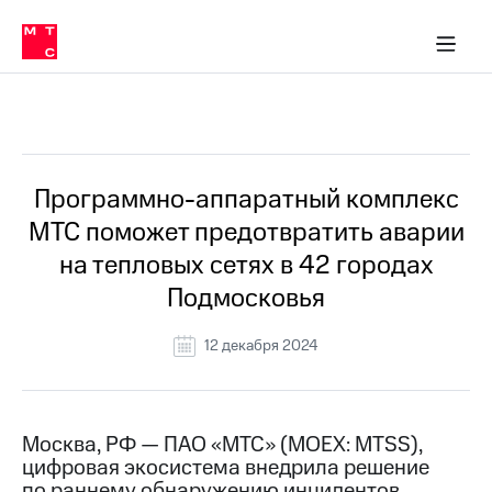
О
сторам и акционерам
Комплаенс и деловая этика
Устойчивое развитие
Медиа-центр
О МТС
О МТС
На главную
компании
О
компании
Стратегия
Стратегия
Все Новости
Карьера
в МТС
Карьера
в МТС
Пресс-
Программно-аппаратный комплекс
релизы
История
МТС поможет предотвратить аварии
компании
МТС
на тепловых сетях в 42 городах
о технологиях
Руководство
Подмосковья
региона
Правовая
12 декабря 2024
информация
Контакты
Москва, РФ — ПАО «МТС» (MOEX: MTSS),
Медиа-центр
цифровая экосистема внедрила решение
Пресс-
релизы
по раннему обнаружению инцидентов