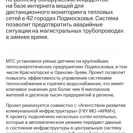
на базе интернета вещей для
МТС
дистанционного мониторинга тепловых
о технологиях
сетей в 42 городах Подмосковья. Система
позволит предотвратить аварийные
Достижения
ситуации на магистральных трубопроводах
в зимнее время.
Интервью
Финансовая
отчетность
МТС установила умные датчики на крупнейших
Контакты
теплоэнергетических предприятиях Подмосковья, в том
числе Красногорске и Орехове-Зуеве. Проект позволит
Пригласить
повысить эффективность управления системами
спикера
теплоснабжения и горячего водоснабжения, что имеет
ключевое значение для более чем 4 миллионов
м и акционерам
жителей и десятков тысяч предприятий в регионе.
Корпоративное
Проект реализуется совместно с «Агентством развития
управление
коммунальной инфраструктуры» (ГКУ МО «АРКИ»).
К проекту подключено несколько сотен котельных,
Корпоративный
которые в автоматическом режиме передают данные
секретарь
о состоянии инфраструктуры в центральную систему
Раскрытие