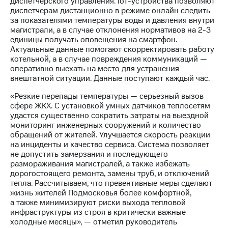
диспетчерского управления. IoT-устройства позволяют
информации
диспетчерам дистанционно в режиме онлайн следить
Информация
за показателями температуры воды и давления внутри
акционерам
магистрали, а в случае отклонения нормативов на 2-3
Документы
единицы получать оповещения на смартфон.
ПАО
Актуальные данные помогают скорректировать работу
"МТС"
котельной, а в случае повреждения коммуникаций —
Собрания
оперативно выехать на место для устранения
акционеров
внештатной ситуации. Данные поступают каждый час.
Личный
кабинет
«Резкие перепады температуры — серьезный вызов
акционера
сфере ЖКХ. С установкой умных датчиков теплосетям
Акционерный
удастся существенно сократить затраты на выездной
капитал
мониторинг инженерных сооружений и количество
Контроль
обращений от жителей. Улучшается скорость реакции
и
на инциденты и качество сервиса. Система позволяет
аудит
не допустить замерзания и последующего
Рынок
размораживания магистралей, а также избежать
акций
дорогостоящего ремонта, замены труб, и отключений
тепла. Рассчитываем, что превентивные меры сделают
Описание
жизнь жителей Подмосковья более комфортной,
Программа
а также минимизируют риски выхода тепловой
приобретения
инфраструктуры из строя в критически важные
Порядок
холодные месяцы», — отметил руководитель
выкупа