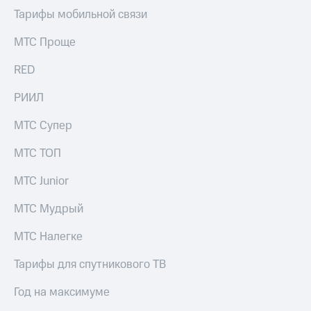
Тарифы мобильной связи
МТС Проще
RED
РИИЛ
МТС Супер
МТС ТОП
МТС Junior
МТС Мудрый
МТС Налегке
Тарифы для спутникового ТВ
Год на максимуме