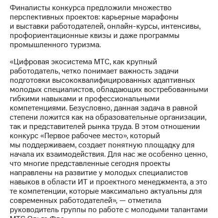
акций
Финалисты конкурса предложили множество
Дивиденды
перспективных проектов: карьерные марафоны
Рынок
и выставки работодателей, онлайн-курсы, интенсивы,
облигаций
профориентационные квизы и даже программы
промышленного туризма.
Описание
Еврооблигации-2023
«Цифровая экосистема МТС, как крупный
Уведомление
работодатель, четко понимает важность задачи
о
подготовки высококвалифицированных адаптивных
погашении
молодых специалистов, обладающих востребованными
именных
гибкими навыками и профессиональными
облигаций
компетенциями. Безусловно, данная задача в равной
Другое
степени ложится как на образовательные организации,
так и представителей рынка труда. В этом отношении
Регистратор
конкурс «Первое рабочее место», который
Реквизиты
мы поддерживаем, создает понятную площадку для
Контакты
начала их взаимодействия. Для нас же особенно ценно,
что многие представленные сегодня проекты
йчивое развитие
направлены на развитие у молодых специалистов
и деловая этика
навыков в области ИТ и проектного менеджмента, а это
На главную
те компетенции, которые максимально актуальны для
современных работодателей», — отметила
руководитель группы по работе с молодыми талантами