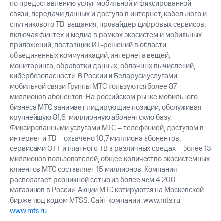
по предоставлению услуг мобильной и фиксированной
связи, передачи данных и доступа в интернет, кабельного и
спутникового ТВ-вещания; провайдер цифровых сервисов,
включая финтех и медиа в рамках экосистем и мобильных
приложений; поставщик ИТ-решений в области
объединенных коммуникаций, интернета вещей,
мониторинга, обработки данных, облачных вычислений,
кибербезопасности. В России и Беларуси услугами
мобильной связи Группы МТС пользуются более 87
миллионов абонентов. На российском рынке мобильного
бизнеса МТС занимает лидирующие позиции, обслуживая
крупнейшую 81,6-миллионную абонентскую базу.
Фиксированными услугами МТС – телефонией, доступом в
интернет и ТВ – охвачено 10,7 миллиона абонентов,
сервисами OTT и платного ТВ в различных средах – более 13
миллионов пользователей, общее количество экосистемных
клиентов МТС составляет 15 миллионов. Компания
располагает розничной сетью из более чем 4 200
магазинов в России. Акции МТС котируются на Московской
бирже под кодом MTSS. Сайт компании: www.mts.ru
www.mts.ru