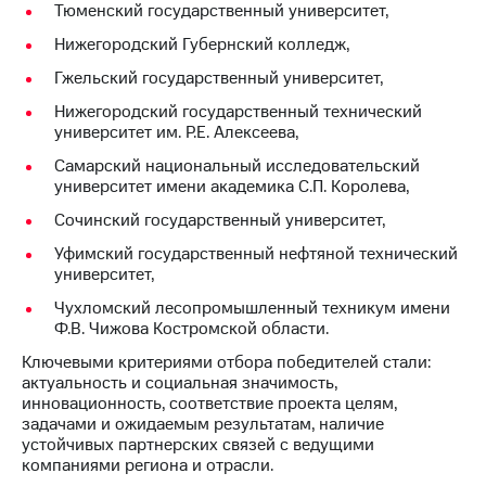
информации
Тюменский государственный университет,
Информация
Нижегородский Губернский колледж,
акционерам
Документы
Гжельский государственный университет,
ПАО
"МТС"
Нижегородский государственный технический
Собрания
университет им. Р.Е. Алексеева,
акционеров
Самарский национальный исследовательский
Личный
университет имени академика С.П. Королева,
кабинет
акционера
Сочинский государственный университет,
Акционерный
капитал
Уфимский государственный нефтяной технический
Контроль
университет,
и
Чухломский лесопромышленный техникум имени
аудит
Ф.В. Чижова Костромской области.
Рынок
акций
Ключевыми критериями отбора победителей стали:
актуальность и социальная значимость,
Описание
инновационность, соответствие проекта целям,
Программа
задачами и ожидаемым результатам, наличие
приобретения
устойчивых партнерских связей с ведущими
Порядок
компаниями региона и отрасли.
выкупа