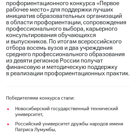
профориентационного конкурса «Первое
рабочее место» для поддержки лучших
МТС
инициатив образовательных организаций
о технологиях
в области профориентации, сопровождения
Достижения
профессионального выбора, карьерного
консультирования обучающихся
Интервью
и выпускников. По итогам всероссийского
отбора восемь вузов и два учреждения
Финансовая
среднего профессионального образования
отчетность
из девяти регионов России получат
финансовую и методическую поддержку
Контакты
в реализации профориентационных практик.
Пригласить
спикера
м и акционерам
Победителями конкурса стали:
Корпоративное
управление
Новосибирский государственный технический
университет,
Корпоративный
Российский университет дружбы народов имени
секретарь
Патриса Лумумбы,
Раскрытие