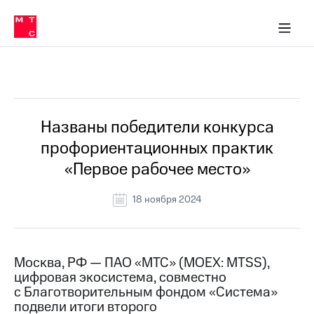
О
сторам и акционерам
Комплаенс и деловая этика
Устойчивое развитие
Медиа-центр
О МТС
О МТС
На главную
компании
О
компании
Стратегия
Стратегия
Все Новости
Карьера
в МТС
Карьера
в МТС
Пресс-
Названы победители конкурса
релизы
История
профориентационных практик
компании
МТС
«Первое рабочее место»
о технологиях
Руководство
региона
18 ноября 2024
Правовая
информация
Контакты
Москва, РФ — ПАО «МТС» (MOEX: MTSS),
цифровая экосистема, совместно
Медиа-центр
с Благотворительным фондом «Система»
Пресс-
подвели итоги второго
релизы