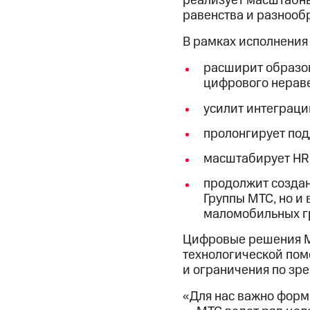
реализует масштабны
равенства и разнооб
В рамках исполнения
расширит образо
цифрового нераве
усилит интеграци
пролонгирует под
масштабирует HR-
продолжит создан
Группы МТС, но и
маломобильных г
Цифровые решения МТ
технологической пом
и ограничения по зре
«Для нас важно форм