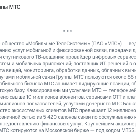
ппы МТС
* * *
е общество «Мобильные ТелеСистемы» (ПАО «МТС») — ве
ению услуг мобильной и фиксированной связи, передачи д
 и спутникового ТВ-вещания; провайдер цифровых сервис
истем и мобильных приложений; поставщик ИТ-решений в 
а вещей, мониторинга, обработки данных, облачных вычи
лугами мобильной связи Группы МТС пользуются около 88 
обильного бизнеса МТС занимает лидирующие позиции, 
скую базу. Фиксированными услугами МТС — телефонией,
ено свыше 10 миллионов абонентов, сервисами OTT и пла
 миллионов пользователей, услугами дочернего МТС Банк
ество экосистемных клиентов МТС превышает 12 миллионо
озничной сетью из 5 420 салонов связи по обслуживанию 
 предоставлению финансовых услуг. Крупнейшим акционе
МТС котируются на Московской бирже — под кодом MTSS.