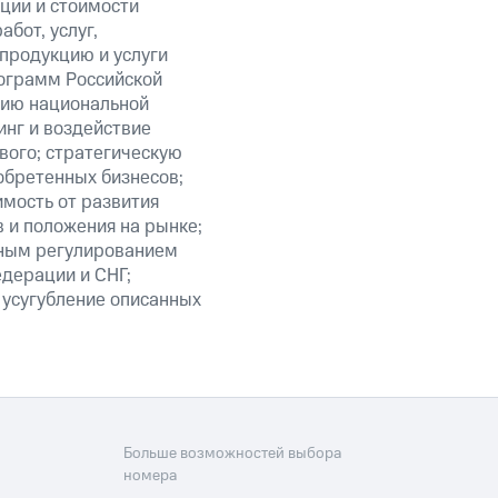
кции и стоимости
бот, услуг,
 продукцию и услуги
ограмм Российской
нию национальной
нг и воздействие
вого; стратегическую
обретенных бизнесов;
мость от развития
 и положения на рынке;
нным регулированием
едерации и СНГ;
 усугубление описанных
Больше возможностей выбора
номера