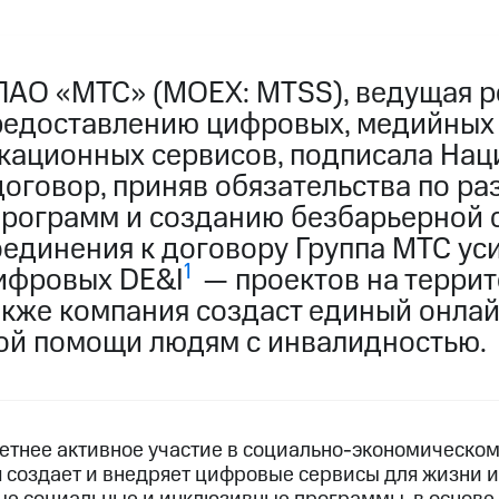
ПАО «МТС» (MOEX: MTSS), ведущая р
редоставлению цифровых, медийных
кационных сервисов, подписала На
оговор, приняв обязательства по ра
рограмм и созданию безбарьерной 
оединения к договору Группа МТС ус
1
ифровых DE&I
— проектов на терри
также компания создаст единый онла
ой помощи людям с инвалидностью.
етнее активное участие в социально-экономическо
 создает и внедряет цифровые сервисы для жизни и 