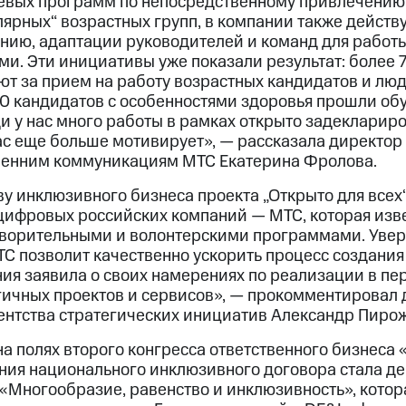
евых программ по непосредственному привлечению 
лярных“ возрастных групп, в компании также действ
нию, адаптации руководителей и команд для работ
и. Эти инициативы уже показали результат: более 
ют за прием на работу возрастных кандидатов и люд
420 кандидатов с особенностями здоровья прошли 
ди у нас много работы в рамках открыто задекларир
нас еще больше мотивирует», — рассказала директо
ренним коммуникациям МТС Екатерина Фролова.
ву инклюзивного бизнеса проекта „Открыто для всех
цифровых российских компаний — МТС, которая из
ворительными и волонтерскими программами. Увер
ТС позволит качественно ускорить процесс создани
ния заявила о своих намерениях по реализации в п
ичных проектов и сервисов», — прокомментировал 
ентства стратегических инициатив Александр Пирож
а полях второго конгресса ответственного бизнеса
ния национального инклюзивного договора стала д
 «Многообразие, равенство и инклюзивность», кото