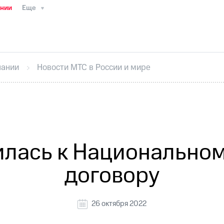
ании
Еще
ТС
Пресс-релизы
МТС о технологиях
ТС
История компании
Руководство региона
Правова
стижения
Интервью
Финансовая отчетность
Конта
пании
Новости МТС в России и мире
тивный секретарь
Раскрытие информации
Информа
ный кабинет акционера
Акционерный капитал
Конт
Порядок выкупа акций
Дивиденды
Рынок облигаци
 погашении именных облигаций
Другое
Регистрато
лась к Национально
договору
26 октября 2022