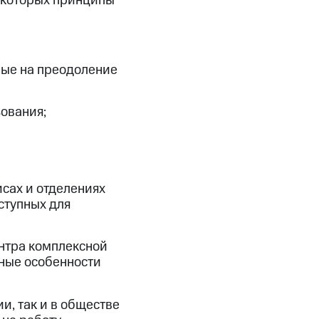
 которых принципы
ые на преодоление
ования;
сах и отделениях
ступных для
нтра комплексной
ные особенности
и, так и в обществе