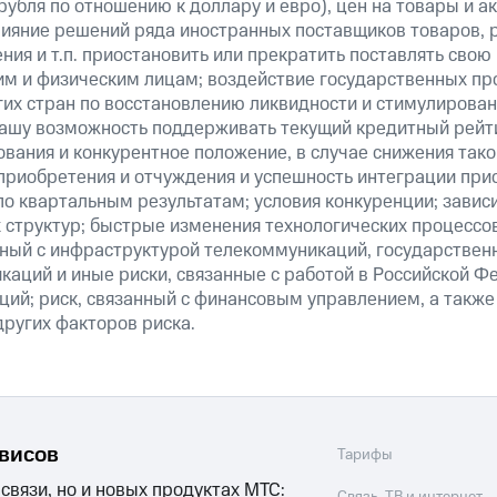
рубля по отношению к доллару и евро), цен на товары и а
ияние решений ряда иностранных поставщиков товаров, ра
ия и т.п. приостановить или прекратить поставлять свою
м и физическим лицам; воздействие государственных пр
их стран по восстановлению ликвидности и стимулирова
нашу возможность поддерживать текущий кредитный рейти
вания и конкурентное положение, в случае снижения тако
 приобретения и отчуждения и успешность интеграции при
о квартальным результатам; условия конкуренции; зависи
 структур; быстрые изменения технологических процессов
анный с инфраструктурой телекоммуникаций, государстве
аций и иные риски, связанные с работой в Российской Ф
ций; риск, связанный с финансовым управлением, а также
ругих факторов риска.
рвисов
Тарифы
 связи, но и новых продуктах МТС: