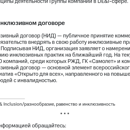
нципы деятельности Группы компаний в DE&I-сфере.
инклюзивном договоре
зивный договор (НИД) — публичное принятие комм
язательств внедрять в свою работу инклюзивные пр
 Подписывая НИД, организация заявляет о намерени
нию инклюзивных практик на ближайший год. На т
0 компаний, среди которых РЖД, ГК «Самолет» и ко
ивный договор — основной элемент всероссийского
иатив «Открыто для всех», направленного на повыш
людей с инвалидностью.
y & Inclusion/разнообразие, равенство и инклюзивность
* * *
информацией обращайтесь: