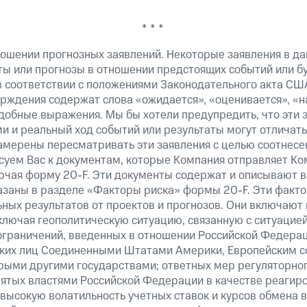
* * *
ошении прогнозных заявлений. Некоторые заявления в д
ты или прогнозы в отношении предстоящих событий или 
в соответствии с положениями Законодательного акта СШ
верждения содержат слова «ожидается», «оценивается», «н
добные выражения. Мы бы хотели предупредить, что эти 
 и реальный ход событий или результаты могут отличатьс
амерены пересматривать эти заявления с целью соотнесе
суем Вас к документам, которые Компания отправляет К
ючая форму 20-F. Эти документы содержат и описывают 
казаны в разделе «Факторы риска» формы 20-F. Эти факто
ных результатов от проектов и прогнозов. Они включают 
ключая геополитическую ситуацию, связанную с ситуацией
ограничений, введенных в отношении Российской Федерац
ских лиц Соединенными Штатами Америки, Европейским 
рыми другими государствами; ответных мер регуляторног
нятых властями Российской Федерации в качестве реагир
 высокую волатильность учетных ставок и курсов обмена в