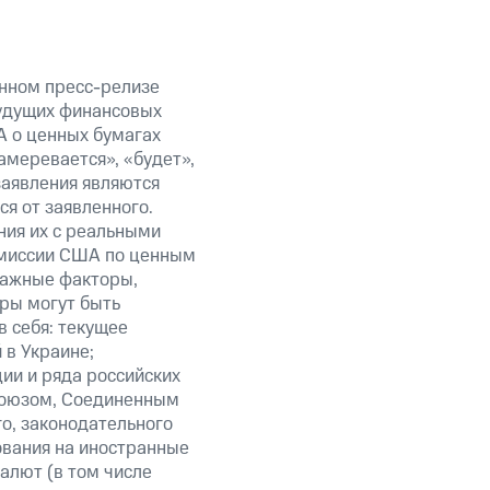
анном пресс-релизе
будущих финансовых
А о ценных бумагах
амеревается», «будет»,
заявления являются
я от заявленного.
ния их с реальными
омиссии США по ценным
важные факторы,
ры могут быть
в себя: текущее
 в Украине;
ии и ряда российских
союзом, Соединенным
о, законодательного
ования на иностранные
алют (в том числе