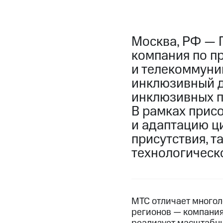
Москва, РФ — 
компания по п
и телекоммуни
инклюзивный д
инклюзивных п
В рамках прис
и адаптацию ц
присутствия, 
технологическ
МТС отличает многол
регионов — компания