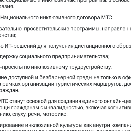
е социальные и инклюзивные программы, в основе
разия.
 Национального инклюзивного договора МТС:
вательно-просветительские программы, направленн
нства;
ю ИТ-решений для получения дистанционного образ
держку социального предпринимательства;
проекты по инклюзивному трудоустройству,
ие доступной и безбарьерной среды не только в офи
 в рамках организации туристических маршрутов, до
раждан.
С станут основой для создания единого онлайн-це
ощи гражданам с инвалидностью, включая когнитив
нию, слуху, речи, моторике.
ирование инклюзивной культуры как внутри компани