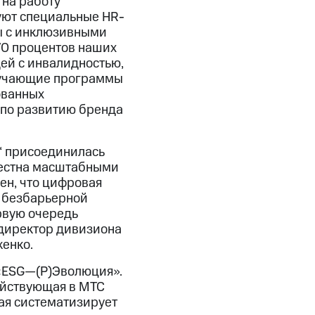
на работу
уют специальные HR-
ы с инклюзивными
70 процентов наших
ей с инвалидностью,
обучающие программы
ованных
р по развитию бренда
“ присоединилась
вестна масштабными
ен, что цифровая
я безбарьерной
ервую очередь
директор дивизиона
енко.
 «ESG—(Р)Эволюция».
ействующая в МТС
рая систематизирует