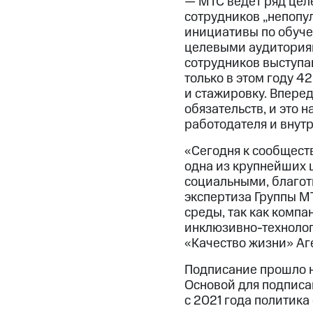
— МТС ведет ряд цел
сотрудников „непопу
инициативы по обуче
целевыми аудиториям
сотрудников выступа
только в этом году 
и стажировку. Впере
обязательств, и это 
работодателя и внут
«Сегодня к сообщест
одна из крупнейших 
социальными, благот
экспертиза Группы М
среды, так как компа
инклюзивно-технолог
«Качество жизни» Аг
Подписание прошло н
Основой для подписа
с 2021 года политика