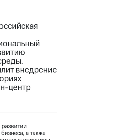
оссийская
циональный
звитию
среды.
илит внедрение
ториях
йн-центр
м развитии
бизнеса, а также