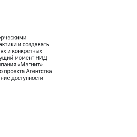
ерческими
актики и создавать
ях и конкретных
екущий момент НИД
мпания «Магнит».
 проекта Агентства
ение доступности