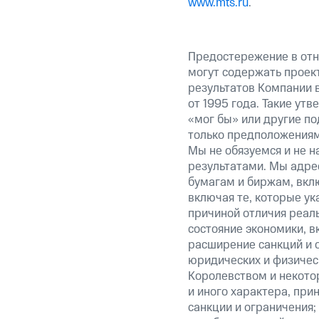
www.mts.ru
.
Предостережение в отн
могут содержать проек
результатов Компании 
от 1995 года. Такие ут
«мог бы» или другие по
только предположениями
Мы не обязуемся и не н
результатами. Мы адре
бумагам и биржам, вкл
включая те, которые у
причиной отличия реаль
состояние экономики, в
расширение санкций и 
юридических и физиче
Королевством и некото
и иного характера, при
санкции и ограничения;