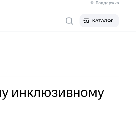
Поддержка
О МТС
я информация
Контакты
КАТАЛОГ
Медиа-центр
кты
Пригласить спикера
Инвесторам и акционерам
ция акционерам
Документы
роль и аудит
Рынок акций
й
Описание
р
Реквизиты
Контакты
Устойчивое развитие
Комплаенс и деловая этика
На главную
му инклюзивному