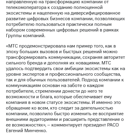
информации
направленную на трансформацию компании от
Информация
телекомоператора к созданию полноценной
акционерам
экосистемы и нацеленную на диверсифицированное
Документы
развитие цифровых бизнесов компании, позволяющих
ПАО
потребителю пользоваться практически полным
"МТС"
набором современных цифровых решений в рамках
Собрания
Группы компаний.
акционеров
«МТС продемонстрировала нам пример того, как в
Личный
эпоху больших вызовов и быстрых решений можно
кабинет
трансформировать коммуникации, сохраняя авторитет
акционера
сильного бренда и дополняя их новациями. МТС
Акционерный
удалось подтвердить свои амбиции экосистемы как на
капитал
уровне экспертов и профессионального сообщества,
Контроль
так и для обычных пользователей. Подход компании к
и
коммуникациям основан на заботе о каждом
аудит
потребителе, стремлении донести до него те
Рынок
возможности и блага, которые обеспечивает ему
акций
компания в новом статусе экосистемы. И именно это
обращение ко всем, кто следит за деятельностью
Описание
компании, позволило быстро изменить ее восприятие
Программа
внешними аудиториями и расширить представление о
приобретения
ее возможностях», – комментирует президент РАСО
Порядок
Евгений Минченко.
выкупа