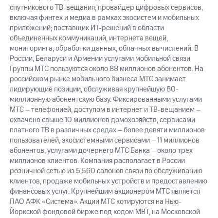
спутникового ТВ-вещания; провайдер цифровых сервисов,
включая финтех и медиа в рамках экосистем и мобильных
приложений; поставщик ИТ-решений в области
объединенных коммуникаций, интернета вещей,
мониторинга, обработки данных, облачных вычислений. В
России, Беларуси и Армении услугами мобильной связи
Группы МТС пользуются около 88 миллионов абонентов. На
российском рынке мобильного бизнеса МТС занимает
лидирующие позиции, обслуживая крупнейшую 80-
миллионную абонентскую базу. Фиксированными услугами
МТС – телефонией, доступом в интернет и ТВ-вещанием –
охвачено свыше 10 миллионов домохозяйств, сервисами
платного ТВ в различных средах – более девяти миллионов
пользователей, экосистемными сервисами – 11 миллионов
абонентов, услугами дочернего МТС Банка – около трех
миллионов клиентов. Компания располагает в России
розничной сетью из 5 560 салонов связи по обслуживанию
клиентов, продаже мобильных устройств и предоставлению
финансовых услуг. Крупнейшим акционером МТС является
ПАО АФК «Система». Акции МТС котируются на Нью-
Йоркской фондовой бирже под кодом MBT, на Московской