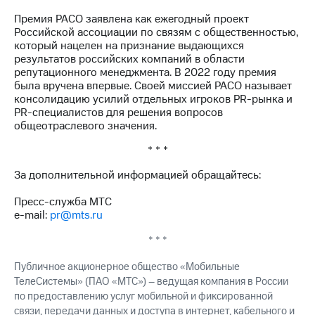
акций
Премия РАСО заявлена как ежегодный проект
Дивиденды
Российской ассоциации по связям с общественностью,
Рынок
который нацелен на признание выдающихся
облигаций
результатов российских компаний в области
репутационного менеджмента. В 2022 году премия
Описание
была вручена впервые. Своей миссией РАСО называет
Еврооблигации-2023
консолидацию усилий отдельных игроков PR-рынка и
Уведомление
PR-специалистов для решения вопросов
о
общеотраслевого значения.
погашении
именных
* * *
облигаций
Другое
За дополнительной информацией обращайтесь:
Регистратор
Пресс-служба МТС
Реквизиты
e-mail:
pr@mts.ru
Контакты
йчивое развитие
* * *
и деловая этика
На главную
Публичное акционерное общество «Мобильные
ТелеСистемы» (ПАО «МТС») – ведущая компания в России
по предоставлению услуг мобильной и фиксированной
связи, передачи данных и доступа в интернет, кабельного и