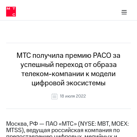
О
сторам и акционерам
Комплаенс и деловая этика
Устойчивое развитие
Медиа-центр
О МТС
О МТС
На главную
компании
О
компании
Стратегия
Стратегия
Все Новости
Карьера
в МТС
Карьера
в МТС
Пресс-
МТС получила премию РАСО за
релизы
История
успешный переход от образа
компании
МТС
телеком-компании к модели
о технологиях
Руководство
цифровой экосистемы
региона
Правовая
18 июля 2022
информация
Контакты
Москва, РФ — ПАО «МТС» (NYSE: MBT, MOEX:
Медиа-центр
MTSS), ведущая российская компания по
Пресс-
релизы
предоставлению цифровых, медийных и