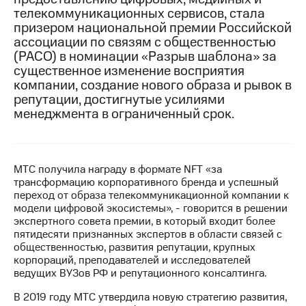
телекоммуникационных сервисов, стала
МТС
призером национальной премии Российской
о технологиях
ассоциации по связям с общественностью
(РАСО) в номинации «Разрыв шаблона» за
Достижения
существенное изменение восприятия
компании, создание нового образа и рывок в
Интервью
репутации, достигнутые усилиями
менеджмента в ограниченный срок.
Финансовая
отчетность
Контакты
МТС получила награду в формате NFT «за
Пригласить
трансформацию корпоративного бренда и успешный
спикера
переход от образа телекоммуникационной компании к
модели цифровой экосистемы», - говорится в решении
м и акционерам
экспертного совета премии, в который входит более
Корпоративное
пятидесяти признанных экспертов в области связей с
управление
общественностью, развития репутации, крупных
корпораций, преподавателей и исследователей
Корпоративный
ведущих ВУЗов РФ и репутационного консалтинга.
секретарь
Раскрытие
В 2019 году МТС утвердила новую стратегию развития,