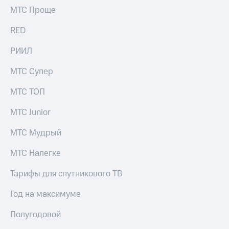
МТС Проще
RED
РИИЛ
МТС Супер
МТС ТОП
МТС Junior
МТС Мудрый
МТС Налегке
Тарифы для спутникового ТВ
Год на максимуме
Полугодовой