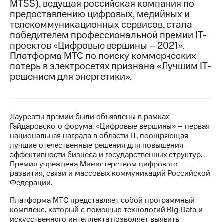
MTSS), ведущая российская компания по
предоставлению цифровых, медийных и
МТС
телекоммуникационных сервисов, стала
о технологиях
победителем профессиональной премии IT-
проектов «Цифровые вершины – 2021».
Достижения
Платформа МТС по поиску коммерческих
Интервью
потерь в электросетях признана «Лучшим IT-
решением для энергетики».
Финансовая
отчетность
Контакты
Лауреаты премии были объявлены в рамках
Гайдаровского форума. «Цифровые вершины» – первая
Пригласить
национальная награда в области IT, поощряющая
спикера
лучшие отечественные решения для повышения
эффективности бизнеса и государственных структур.
м и акционерам
Премия учреждена Министерством цифрового
Корпоративное
развития, связи и массовых коммуникаций Российской
управление
Федерации.
Корпоративный
Платформа МТС представляет собой программный
секретарь
комплекс, который с помощью технологий Big Data и
Раскрытие
искусственного интеллекта позволяет выявить