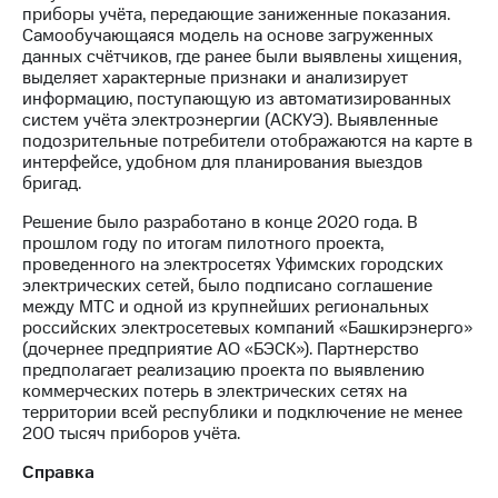
информации
приборы учёта, передающие заниженные показания.
Информация
Самообучающаяся модель на основе загруженных
акционерам
данных счётчиков, где ранее были выявлены хищения,
Документы
выделяет характерные признаки и анализирует
ПАО
информацию, поступающую из автоматизированных
"МТС"
систем учёта электроэнергии (АСКУЭ). Выявленные
Собрания
подозрительные потребители отображаются на карте в
акционеров
интерфейсе, удобном для планирования выездов
Личный
бригад.
кабинет
акционера
Решение было разработано в конце 2020 года. В
Акционерный
прошлом году по итогам пилотного проекта,
капитал
проведенного на электросетях Уфимских городских
Контроль
электрических сетей, было подписано соглашение
и
между МТС и одной из крупнейших региональных
аудит
российских электросетевых компаний «Башкирэнерго»
Рынок
(дочернее предприятие АО «БЭСК»). Партнерство
акций
предполагает реализацию проекта по выявлению
коммерческих потерь в электрических сетях на
Описание
территории всей республики и подключение не менее
Программа
200 тысяч приборов учёта.
приобретения
Порядок
Справка
выкупа