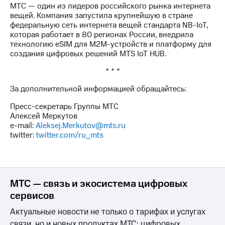
акций
МТС — один из лидеров российского рынка интернета
Дивиденды
вещей. Компания запустила крупнейшую в стране
Рынок
федеральную сеть интернета вещей стандарта NB-IoT,
облигаций
которая работает в 80 регионах России, внедрила
технологию eSIM для М2М-устройств и платформу для
Описание
создания цифровых решений MTS IoT HUВ.
Еврооблигации-2023
* * *
Уведомление
о
За дополнительной информацией обращайтесь:
погашении
именных
Пресс-секретарь Группы МТС
облигаций
Алексей Меркутов
Другое
e-mail:
Aleksej.Merkutov@mts.ru
twitter:
twitter.com/ru_mts
Регистратор
Реквизиты
Контакты
йчивое развитие
и деловая этика
МТС — связь и экосистема цифровых
На главную
сервисов
Актуальные новости не только о тарифах и услугах
связи, но и новых продуктах МТС: цифровых