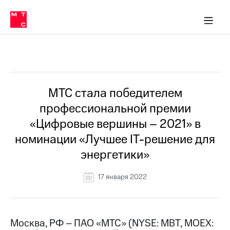
О
сторам и акционерам
Комплаенс и деловая этика
Устойчивое развитие
Медиа-центр
О МТС
О МТС
На главную
компании
О
компании
Стратегия
Стратегия
Все Новости
Карьера
в МТС
Карьера
в МТС
Пресс-
МТС стала победителем
релизы
История
профессиональной премии
компании
МТС
«Цифровые вершины – 2021» в
о технологиях
Руководство
номинации «Лучшее IT-решение для
региона
энергетики»
Правовая
информация
17 января 2022
Контакты
Медиа-центр
Пресс-
Москва, РФ – ПАО «МТС» (NYSE: MBT, MOEX:
релизы