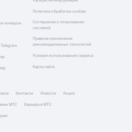
Раскрытие информации
Политика обработки cookies
Соглашение о пользовании
оим номером
системой
Правила применения
рекомендательных технологий
 Telegram
Условия использования сервиса
мер
Карта сайта
мер
ржка
Контакты
Новости
Акции
стемы МТС
Карьера в МТС
орам