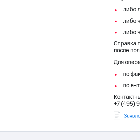
либо 
либо 
либо 
Справка п
после по
Для опер
по фак
по e-m
Контактн
+7 (495) 9
Заявл