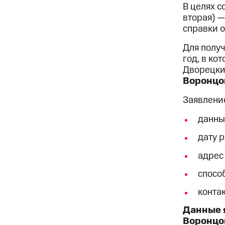
В целях с
вторая) 
справки 
Для полу
год, в ко
Дворецки
Воронцов
Заявлени
данны
дату 
адрес
способ
конта
Данные 
Воронцов