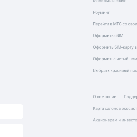
Мобильная связь
Роуминг
Перейти в МТС со св
Оформить eSIM
Оформить SIM-карту в
Оформить чистый но
Выбрать красивый но
О компании
Подде
Карта салонов экоси
Акционерам и инвест