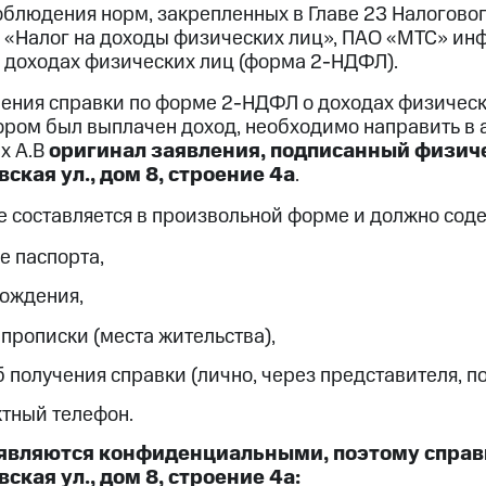
облюдения норм, закрепленных в Главе 23 Налогово
— «Налог на доходы физических лиц», ПАО «МТС» ин
о доходах физических лиц (форма 2-НДФЛ).
чения справки по форме 2-НДФЛ о доходах физическ
тором был выплачен доход, необходимо направить в
х А.В
оригинал заявления, подписанный физич
ская ул., дом 8, строение 4а
.
е составляется в произвольной форме и должно сод
е паспорта,
рождения,
 прописки (места жительства),
 получения справки (лично, через представителя, по
ктный телефон.
являются конфиденциальными, поэтому справк
ская ул., дом 8, строение 4а: