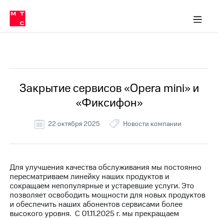
Перенести
ка 30% на связь
обильная связь
Сервисы и подписки
Интернет-магазин
Для дома
Скидка 30% на связь
Личные кабинеты
Финансы
Приложения
номер
ичные кабинеты
в МТС
Мобильная
связь
Все Новости
Тарифы
Интернет
и
ТВ
Услуги
Закрытие сервисов «Opera mini» и
Спутниковое
«Фиксифон»
ТВ
Роуминг
МТС
22 октября 2025
Новости компании
Деньги
Личный
кабинет
Мобильная связь
Скачать
Перенести
Для улучшения качества обслуживания мы постоянно
приложение
номер
пересматриваем линейку наших продуктов и
Мой
в МТС
сокращаем непопулярные и устаревшие услуги. Это
МТС
позволяет освободить мощности для новых продуктов
Акции
Тарифы
и обеспечить наших абонентов сервисами более
высокого уровня. С 01.11.2025 г. мы прекращаем
Скидка 30%
Услуги