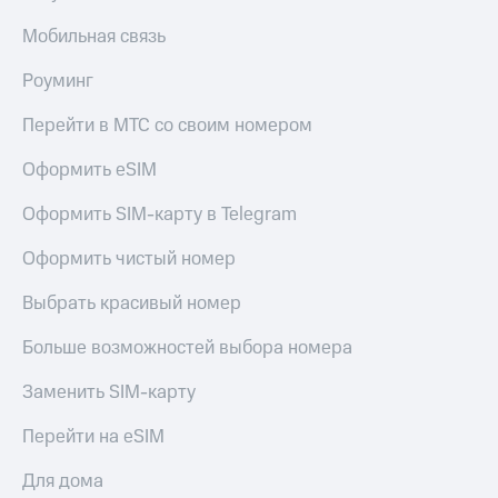
доступ
Мобильная связь
висы и подписки
к геолокации
МТС
Сертификаты
Роуминг
Premium
безопасности
Подписка
Перейти в МТС со своим номером
Всё
на гигабайты
интернета,
под
Оформить eSIM
фильмы,
рукой
музыка
в Мой МТС
Оформить SIM-карту в Telegram
и многое
другое
Оформить чистый номер
Посмотрите,
что
Семейная
полезного
Выбрать красивый номер
группа
есть
в нашем
Больше возможностей выбора номера
Скидка
приложении
на тарифы,
Заменить SIM-карту
общие
КИОН
подписки
Перейти на eSIM
и услуги,
КИОН
доступ
Музыка
к геолокации
Для дома