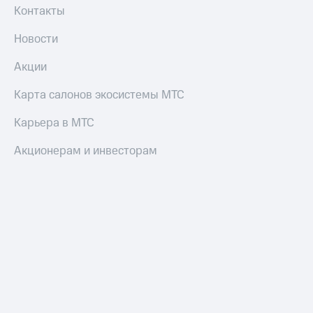
Пополнить
Контакты
номер
МТС
Новости
Настройки
Акции
автоплатежа
Карта салонов экосистемы МТС
Пополнить
номер
Карьера в МТС
другого
оператора
Акционерам и инвесторам
Оплата
интернета
и
ТВ
Переводы
с
телефона
на карту
МТС Pay