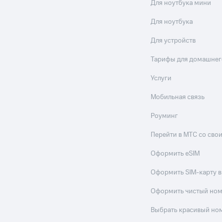
Для ноутбука мини
ле при оплате с карты МТС Деньги
Для ноутбука
Для устройств
Тарифы для домашнег
Услуги
Мобильная связь
Роуминг
Перейти в МТС со св
Оформить eSIM
Оформить SIM-карту в
Оформить чистый но
Выбрать красивый но