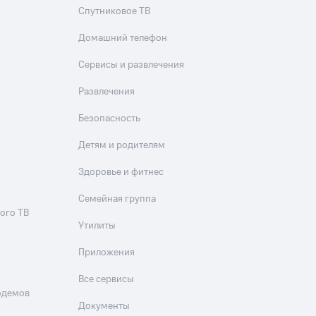
Спутниковое ТВ
Приложения
Домашний телефон
Финансы
Сервисы и развлечения
Развлечения
Безопасность
Детям и родителям
Здоровье и фитнес
угого оператора
Оплата
Семейная группа
ого ТВ
Интернет-магазин
Утилиты
скидки
Все товары
Приложения
Все сервисы
одемов
Документы