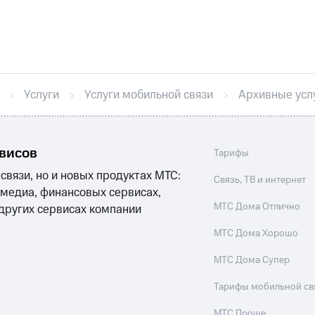
никовое ТВ
МТС Деньги
е Мой МТС
Акции
Услуги
Услуги мобильной связи
Архивные усл
йная группа
Заказать SIM-карту
Оформить eSIM
S
асивый номер
Заменить SIM-карту
Перейти на eSI
ле при оплате с карты МТС Деньги
ым тарифом
рвисов
ым тарифом
Тарифы
 связи, но и новых продуктах МТС:
Связь, ТВ и интернет
 медиа, финансовых сервисах,
Домашнее ТВ
Спутниковое ТВ
Домашний телефон
П
МТС Дома Отлично
 других сервисах компании
ый кабинет спутникового ТВ
Скачать приложение М
МТС Дома Хорошо
ильмы, музыка и многое другое
МТС Дома Супер
услуги, доступ к геолокации
Тарифы мобильной св
пасность
Финансы
Детям и родителям
Здоровье и 
МТС Проще