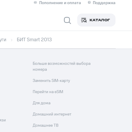
Пополнение и оплата
Поддержка
Скидка 30% на связь
Личные кабинеты
КАТАЛОГ
Мобильная связь
уги
БИТ Smart 2013
IM-карта для иностранцев
M
Для дома
Больше возможностей выбора
номера
ерейти в МТС со своим
Заменить SIM-карту
ой МТС
Перейти на eSIM
Сервисы и подписки
Для дома
Домашний интернет
язи
фитнес
Приложения от МТС
Домашнее ТВ